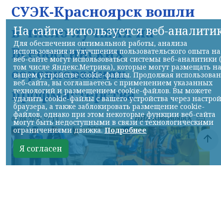
СУЭК-Красноярск вошли
в число лучших на
На сайте используется веб-аналити
Для обеспечения оптимальной работы, анализа
Всероссийских
использования и улучшения пользовательского опыта на
веб-сайте могут использоваться системы веб-аналитики 
том числе Яндекс.Метрика), которые могут размещать н
соревнованиях
вашем устройстве cookie-файлы. Продолжая использова
веб-сайта, вы соглашаетесь с применением указанных
профмастерства
технологий и размещением cookie-файлов. Вы можете
удалить cookie-файлы с вашего устройства через настро
браузера, а также заблокировать размещение cookie-
файлов, однако при этом некоторые функции веб-сайта
НИА-Красноярск
07.08.2026 22:13
могут быть недоступными в связи с технологическими
ограничениями движка.
Подробнее
Я согласен