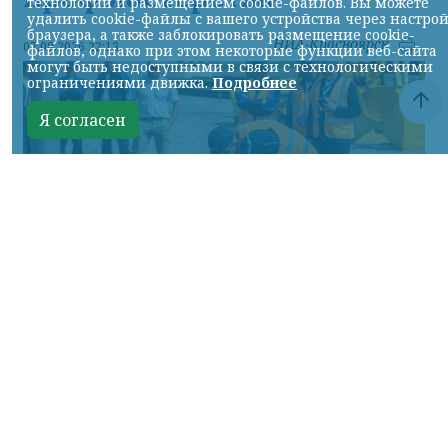
технологий и размещением cookie-файлов. Вы можете
удалить cookie-файлы с вашего устройства через настро
браузера, а также заблокировать размещение cookie-
НИА-Красноярск
07.08.2026 22:13
файлов, однако при этом некоторые функции веб-сайта
могут быть недоступными в связи с технологическими
ограничениями движка.
Подробнее
Я согласен
Фото: АО «СУЭК-Хакасия»
КРАСНОЯРСКИЙ КРАЙ, /НИА-
КРАСНОЯРСК/. Специалисты Бородинского
погрузочно-транспортного управления