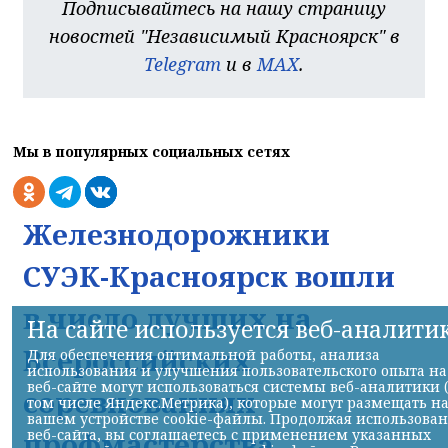
Подписывайтесь на нашу страницу
новостей "Независимый Красноярск" в
Telegram
и в
MAX
.
Мы в популярных социальных сетях
Железнодорожники
СУЭК-Красноярск вошли
в число лучших на
На сайте используется веб-аналити
Всероссийских
Для обеспечения оптимальной работы, анализа
использования и улучшения пользовательского опыта на
веб-сайте могут использоваться системы веб-аналитики 
соревнованиях
том числе Яндекс.Метрика), которые могут размещать н
вашем устройстве cookie-файлы. Продолжая использова
профмастерства
веб-сайта, вы соглашаетесь с применением указанных