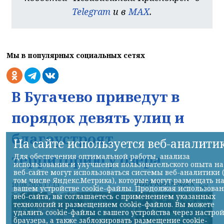
Telegram
и в
MAX
.
Мы в популярных социальных сетях
В Бугачево приведут в
порядок девять улиц и
благоустроят
На сайте используется веб-аналити
территорию у озера
Для обеспечения оптимальной работы, анализа
использования и улучшения пользовательского опыта на
веб-сайте могут использоваться системы веб-аналитики 
том числе Яндекс.Метрика), которые могут размещать н
НИА-Красноярск
10.08.2026 17:13
вашем устройстве cookie-файлы. Продолжая использова
веб-сайта, вы соглашаетесь с применением указанных
технологий и размещением cookie-файлов. Вы можете
удалить cookie-файлы с вашего устройства через настро
браузера, а также заблокировать размещение cookie-