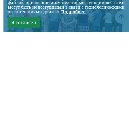
файлов, однако при этом некоторые функции веб-сайта
могут быть недоступными в связи с технологическими
ограничениями движка.
Подробнее
Я согласен
Фото: Мэр города Сергей Верещагин / канал в МАХ
КРАСНОЯРСКИЙ КРАЙ, /НИА-КРАСНОЯРСК/.
В деревне Бугачево приведут в порядок
девять улиц. Также здесь планируют
обновить лестницу к железнодорожной
платформе и создать у местного озера
новую зону для отдыха.
О планах на встрече с жителями