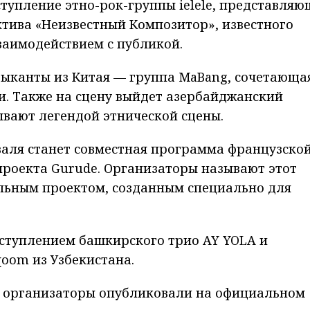
ступление этно-рок-группы ielele, представля
ктива «Неизвестный Композитор», известного
заимодействием с публикой.
зыканты из Китая — группа MaBang, сочетающа
ги. Также на сцену выйдет азербайджанский
вают легендой этнической сцены.
валя станет совместная программа французско
 проекта Gurude. Организаторы называют этот
льным проектом, созданным специально для
ыступлением башкирского трио AY YOLA и
oom из Узбекистана.
 организаторы опубликовали на официальном