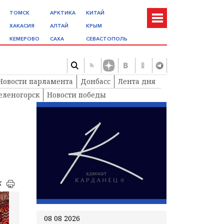
ТОМСК
АРКТИКА
КИТАЙ
ХАКАСИЯ
АЛТАЙ
КРЫМ
КЕМЕРОВО
САХА
СЕВАСТОПОЛЬ
Новости парламента
Донбасс
Лента дня
еленогорск
Новости победы
к
08 08 2026