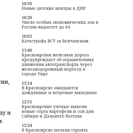
16:30
Новые детские центры в ДНР
16:20
Число особых экономических зон в
России вырастет до 64
16:05
Катастрофа ВСУ за Волчанском
15:40
Красноярская железная дорога
предупреждает об ограничениях
движения автотранспорта через
железнодорожный переезд в
городе Уяре
сии,
13:14
В Красноярске ожидаются
дождливые и ветреные выходные
12:31
Красноярские ученые вывели
новые сорта картофеля и сои для
ду и
Сибири и Дальнего Востока
.
12:24
В Красноярске начали строить