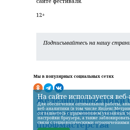
сайте фестиваля.
12+
Подписывайтесь на нашу страни
Мы в популярных социальных сетях
На сайте используется веб
Железнодорожники С
Для обеспечения оптимальной работы, ана
веб-аналитики (в том числе Яндекс.Метрик
число лучших на Вс
соглашаетесь с применением указанных те
настройки браузера, а также заблокироват
профмастерства
связи с технологическими ограничениями