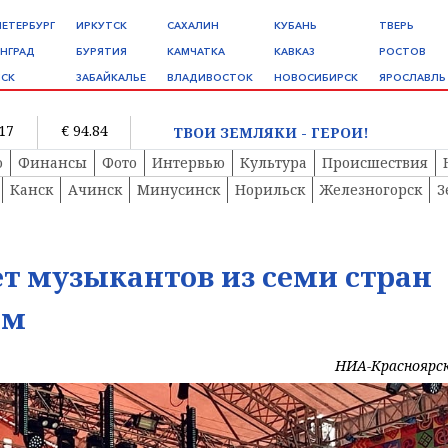
ПЕТЕРБУРГ
ИРКУТСК
САХАЛИН
КУБАНЬ
ТВЕРЬ
НГРАД
БУРЯТИЯ
КАМЧАТКА
КАВКАЗ
РОСТОВ
СК
ЗАБАЙКАЛЬЕ
ВЛАДИВОСТОК
НОВОСИБИРСК
ЯРОСЛАВЛЬ
.17
€ 94.84
ТВОИ ЗЕМЛЯКИ - ГЕРОИ!
о
Финансы
Фото
Интервью
Культура
Происшествия
Канск
Ачинск
Минусинск
Норильск
Железногорск
З
т музыкантов из семи стран
ом
НИА-Красноярс