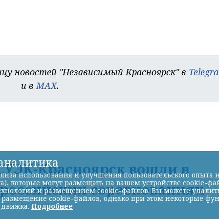
цу новостей "Независимый Красноярск" в
Telegr
и в
MAX
.
-аналитика
УЭК-Красноярск вошли в
лиза использования и улучшения пользовательского опыта н
а), которые могут размещать на вашем устройстве cookie-фа
ероссийских соревнованиях
хнологий и размещением cookie-файлов. Вы можете удалить 
ь размещение cookie-файлов, однако при этом некоторые фу
 движка.
Подробнее