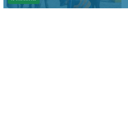
Фото: АО «СУЭК-Хакасия»
КРАСНОЯРСКИЙ КРАЙ, /НИА-
КРАСНОЯРСК/. Специалисты Бородинского
погрузочно-транспортного управления
стали призёрами Всероссийских
соревнований профессионального
мастерства «Логистический Олимп»,
которые прошли в Республике Хакасия.
За звание лучших боролись