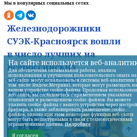
Мы в популярных социальных сетях
Железнодорожники
СУЭК-Красноярск вошли
в число лучших на
На сайте используется веб-аналити
Всероссийских
Для обеспечения оптимальной работы, анализа
использования и улучшения пользовательского опыта на
соревнованиях
веб-сайте могут использоваться системы веб-аналитики 
том числе Яндекс.Метрика), которые могут размещать н
профмастерства
вашем устройстве cookie-файлы. Продолжая использова
веб-сайта, вы соглашаетесь с применением указанных
технологий и размещением cookie-файлов. Вы можете
удалить cookie-файлы с вашего устройства через настро
НИА-Красноярск
07.08.2026 22:13
браузера, а также заблокировать размещение cookie-
файлов, однако при этом некоторые функции веб-сайта
могут быть недоступными в связи с технологическими
ограничениями движка.
Подробнее
Я согласен