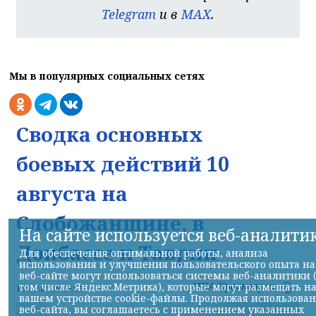
Telegram
и в
MAX
.
Мы в популярных социальных сетях
Сводка основных
боевых действий 10
августа на
Слобожанщине, в
На сайте используется веб-аналити
Донбассе и Таврии
Для обеспечения оптимальной работы, анализа
использования и улучшения пользовательского опыта на
веб-сайте могут использоваться системы веб-аналитики 
НИА-Красноярск
том числе Яндекс.Метрика), которые могут размещать н
10.08.2026 19:11
вашем устройстве cookie-файлы. Продолжая использова
веб-сайта, вы соглашаетесь с применением указанных