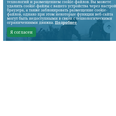
технологий и размещением cookie-файлов. Вы можете
удалить cookie-файлы с вашего устройства через настро
браузера, а также заблокировать размещение cookie-
файлов, однако при этом некоторые функции веб-сайта
могут быть недоступными в связи с технологическими
ограничениями движка.
Подробнее
Я согласен
Фото Минобороны России
КРАСНОЯРСКИЙ КРАЙ, /НИА-КРАСНОЯРСК/.
Сумское направление: продолжаются бои
за Уланово и в районе Вольной Слободы.
Идет наступление армии России в
районах поселков Хотень, Писаревке,
южнее Иволжанского и в районе Марьино.