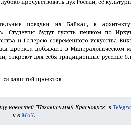
лубоко прочувствовать дух России, её культурн
тельные поездки на Байкал, в архитекту
». Студенты будут гулять пешком по Иркут
усства и Галерею современного искусства Вик
ники проекта побывают в Минералогическом м
и, откроют для себя традиционные русские б
тся защитой проектов.
цу новостей "Независимый Красноярск" в
Telegr
и в
MAX
.