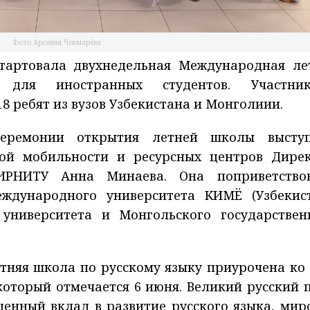
Фото Арсения Чекмарёва
тартовала двухнедельная Международная ле
для иностранных студентов. Участник
8 ребят из вузов Узбекистана и Монголиии.
церемонии открытия летней школы высту
кой мобильности и ресурсных центров Дире
ИРНИТУ Анна Минаева. Она поприветство
ждународного университета КИМЁ (Узбекист
 университета и Монгольского государствен
етняя школа по русскому языку приурочена ко
оторый отмечается 6 июня. Великий русский п
ценный вклад в развитие русского языка, мир