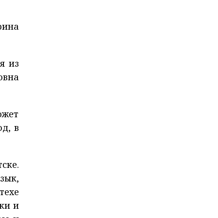
рина
я из
овна
ожет
д, в
ске.
зык,
техе
ки и