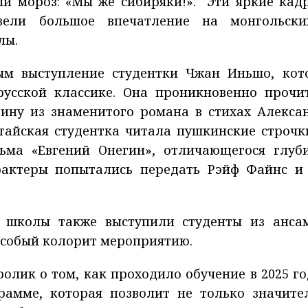
ый мороз: «Мы же сибиряки!». Эти яркие кад
вели большое впечатление на монгольск
лы.
ым выступление студентки Чжан Иньшо, кот
усской классике. Она проникновенно прочи
ину из знаменитого романа в стихах Алекса
тайская студентка читала пушкинские строчк
ьма «Евгений Онегин», отличающегося глуб
арактеры попытались передать Рэйф Файнс и
 школы также выступили студенты из анса
особый колорит мероприятию.
лик о том, как проходило обучение в 2025 го
рамме, которая позволит не только значите