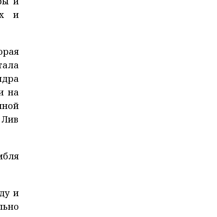
ры и
их и
орая
тала
ндра
и на
иной
 Лив
мбля
ду и
льно