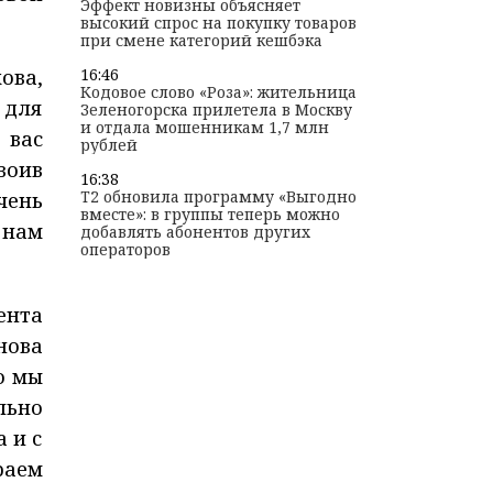
Эффект новизны объясняет
высокий спрос на покупку товаров
при смене категорий кешбэка
16:46
ова,
Кодовое слово «Роза»: жительница
 для
Зеленогорска прилетела в Москву
и отдала мошенникам 1,7 млн
 вас
рублей
воив
16:38
T2 обновила программу «Выгодно
чень
вместе»: в группы теперь можно
 нам
добавлять абонентов других
операторов
ента
нова
о мы
льно
 и с
раем