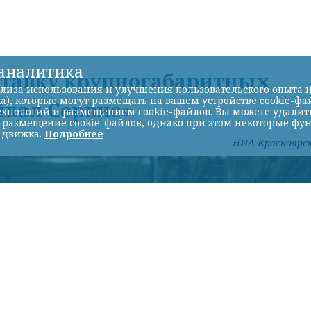
-аналитика
ставку крупногабаритных
лиза использования и улучшения пользовательского опыта н
а), которые могут размещать на вашем устройстве cookie-фа
йкал Сервис»
хнологий и размещением cookie-файлов. Вы можете удалить 
ь размещение cookie-файлов, однако при этом некоторые фу
 движка.
Подробнее
НИА-Красноярс