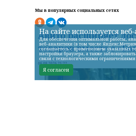
Мы в популярных социальных сетях
На сайте используется веб
Авито расширяет до
Для обеспечения оптимальной работы, ана
веб-аналитики (в том числе Яндекс.Метрик
товаров вместе с «Ба
соглашаетесь с применением указанных те
настройки браузера, а также заблокироват
связи с технологическими ограничениями
06.08.2026 21:22
Я согласен