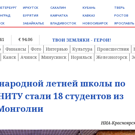
ПЕТЕРБУРГ
ИРКУТСК
САХАЛИН
КУБАНЬ
ТВЕРЬ
НГРАД
БУРЯТИЯ
КАМЧАТКА
КАВКАЗ
РОСТОВ
СК
ЗАБАЙКАЛЬЕ
ВЛАДИВОСТОК
НОВОСИБИРСК
ЯРОСЛАВЛЬ
.41
€ 94.06
ТВОИ ЗЕМЛЯКИ - ГЕРОИ!
о
Финансы
Фото
Интервью
Культура
Происшествия
Канск
Ачинск
Минусинск
Норильск
Железногорск
З
народной летней школы по
НИТУ стали 18 студентов из
 Монголии
НИА-Красноярс