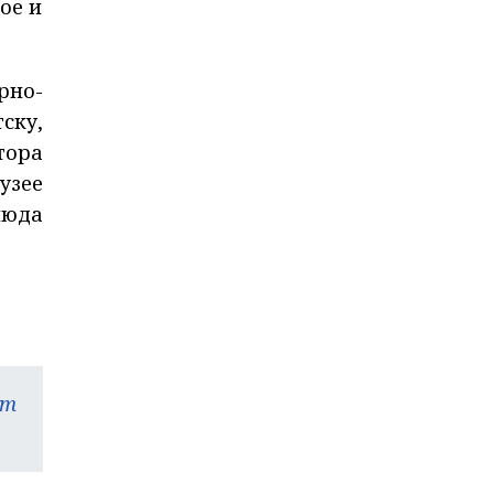
ое и
рно-
ску,
тора
узее
люда
am