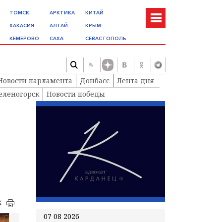
ТОМСК
АРКТИКА
КИТАЙ
ХАКАСИЯ
АЛТАЙ
КРЫМ
КЕМЕРОВО
САХА
СЕВАСТОПОЛЬ
Новости парламента
Донбасс
Лента дня
еленогорск
Новости победы
к
07 08 2026