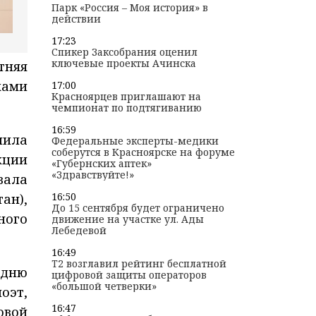
Парк «Россия – Моя история» в
действии
17:23
Спикер Заксобрания оценил
ключевые проекты Ачинска
тняя
ами
17:00
Красноярцев приглашают на
чемпионат по подтягиванию
16:59
пила
Федеральные эксперты-медики
соберутся в Красноярске на форуме
кции
«Губернских аптек»
«Здравствуйте!»
вала
16:50
ан),
До 15 сентября будет ограничено
ного
движение на участке ул. Ады
Лебедевой
16:49
T2 возглавил рейтинг бесплатной
 дню
цифровой защиты операторов
«большой четверки»
оэт,
16:47
овой