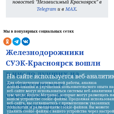
новостей "Независимый Красноярск" в
Telegram
и в
MAX
.
Мы в популярных социальных сетях
Железнодорожники
СУЭК-Красноярск вошли
в число лучших на
На сайте используется веб-аналити
Всероссийских
Для обеспечения оптимальной работы, анализа
использования и улучшения пользовательского опыта на
веб-сайте могут использоваться системы веб-аналитики 
соревнованиях
том числе Яндекс.Метрика), которые могут размещать н
вашем устройстве cookie-файлы. Продолжая использова
веб-сайта, вы соглашаетесь с применением указанных
профмастерства
технологий и размещением cookie-файлов. Вы можете
удалить cookie-файлы с вашего устройства через настро