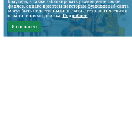
браузера, а также заблокировать размещение cookie-
НИА-Красноярск
07.08.2026 22:13
файлов, однако при этом некоторые функции веб-сайта
могут быть недоступными в связи с технологическими
ограничениями движка.
Подробнее
Я согласен
Фото: АО «СУЭК-Хакасия»
КРАСНОЯРСКИЙ КРАЙ, /НИА-
КРАСНОЯРСК/. Специалисты Бородинского
погрузочно-транспортного управления
стали призёрами Всероссийских