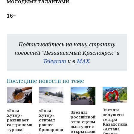
молодыми талантами.
16+
Подписывайтесь на нашу страницу
новостей "Независимый Красноярск" в
Telegram
и в
MAX
.
Последние новости по теме
Звезды
«Роза
«Роза
Звезды
ведущего
Хутор»
Хутор»
российской
театра
развивает
открыл
этно-сцены
Казахстана
гастрономический
раннее
выступят с
«Астана
туризм:
бронирование
открытыми
Опера»