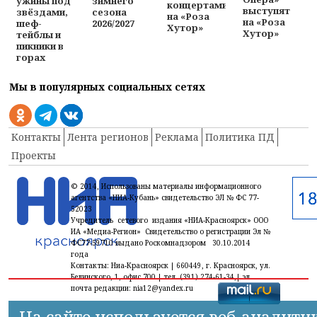
ужины под
зимнего
концертами
выступят
звёздами,
сезона
на «Роза
на «Роза
шеф-
2026/2027
Хутор»
Хутор»
тейблы и
пикники в
горах
Мы в популярных социальных сетях
Контакты
Лента регионов
Реклама
Политика ПД
Проекты
© 2014, Использованы материалы информационного
агентства «НИА-Кубань» свидетельство ЭЛ № ФС 77-
52023
Учредитель сетевого издания «НИА-Красноярск» ООО
ИА «Медиа-Регион» Свидетельство о регистрации Эл №
ФС77-59710 выдано Роскомнадзором 30.10.2014
года
Контакты: Ниа-Красноярск | 660449, г. Красноярск, ул.
Белинского, 1, офис 700 | тел. (391) 274-61-34,| эл.
почта редакции: nia12@yandex.ru