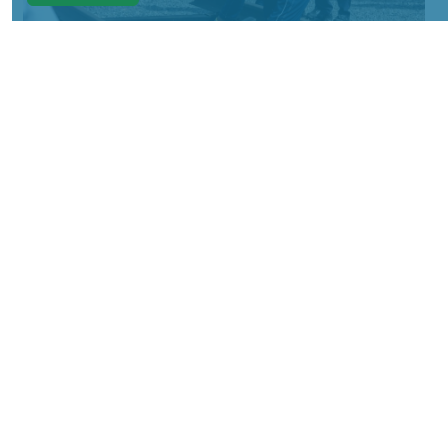
Фото: АО «СУЭК-Хакасия»
КРАСНОЯРСКИЙ КРАЙ, /НИА-
КРАСНОЯРСК/. Специалисты Бородинского
погрузочно-транспортного управления
стали призёрами Всероссийских
соревнований профессионального
мастерства «Логистический Олимп»,
которые прошли в Республике Хакасия.
За звание лучших боролись
представители железнодорожных
профессий из семи регионов страны. По