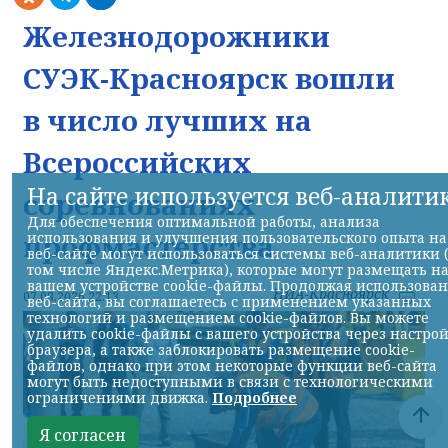
Железнодорожники
СУЭК-Красноярск вошли
в число лучших на
Всероссийских
На сайте используется веб-аналити
соревнованиях
Для обеспечения оптимальной работы, анализа
профмастерства
использования и улучшения пользовательского опыта на
веб-сайте могут использоваться системы веб-аналитики 
том числе Яндекс.Метрика), которые могут размещать н
вашем устройстве cookie-файлы. Продолжая использова
НИА-Красноярск
07.08.2026 22:13
веб-сайта, вы соглашаетесь с применением указанных
технологий и размещением cookie-файлов. Вы можете
удалить cookie-файлы с вашего устройства через настро
браузера, а также заблокировать размещение cookie-
файлов, однако при этом некоторые функции веб-сайта
могут быть недоступными в связи с технологическими
ограничениями движка.
Подробнее
Я согласен