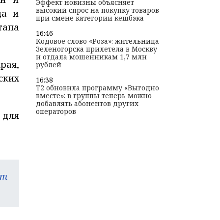
Эффект новизны объясняет
высокий спрос на покупку товаров
да и
при смене категорий кешбэка
тапа
16:46
Кодовое слово «Роза»: жительница
Зеленогорска прилетела в Москву
и отдала мошенникам 1,7 млн
рая,
рублей
ских
16:38
T2 обновила программу «Выгодно
вместе»: в группы теперь можно
добавлять абонентов других
операторов
 для
am