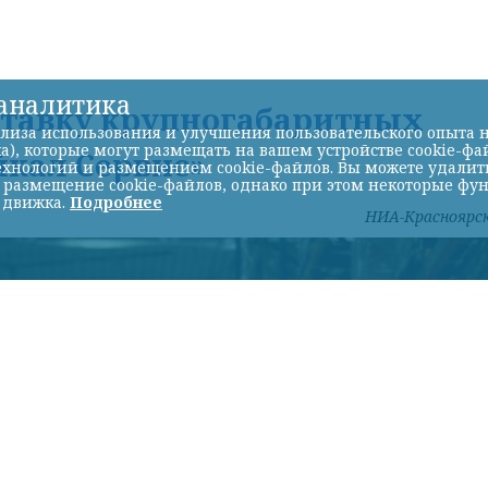
-аналитика
ставку крупногабаритных
лиза использования и улучшения пользовательского опыта н
а), которые могут размещать на вашем устройстве cookie-фа
йкал Сервис»
хнологий и размещением cookie-файлов. Вы можете удалить 
ь размещение cookie-файлов, однако при этом некоторые фу
 движка.
Подробнее
НИА-Красноярс