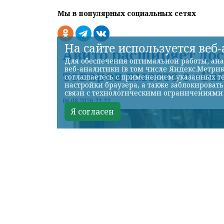
Мы в популярных социальных сетях
На сайте используется веб
Авито расширяет до
Для обеспечения оптимальной работы, ана
веб-аналитики (в том числе Яндекс.Метрик
товаров вместе с «Ба
соглашаетесь с применением указанных те
настройки браузера, а также заблокироват
связи с технологическими ограничениями
06.08.2026 21:22
Я согласен