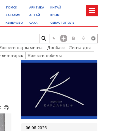
ТОМСК
АРКТИКА
КИТАЙ
ХАКАСИЯ
АЛТАЙ
КРЫМ
КЕМЕРОВО
САХА
СЕВАСТОПОЛЬ
Новости парламента
Донбасс
Лента дня
еленогорск
Новости победы
к
06 08 2026