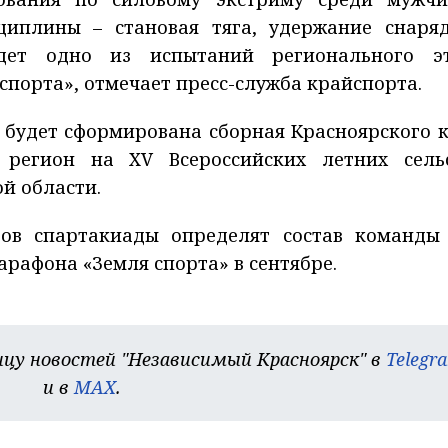
циплины – становая тяга, удержание снаря
удет одно из испытаний регионального э
спорта», отмечает пресс-служба крайспорта.
 будет сформирована сборная Красноярского к
 регион на XV Всероссийских летних сель
й области.
тов спартакиады определят состав команды
арафона «Земля спорта» в сентябре.
цу новостей "Независимый Красноярск" в
Telegr
и в
MAX
.