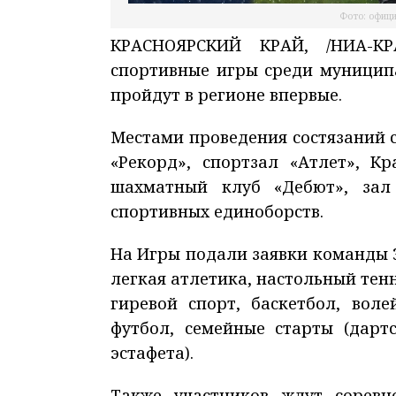
Фото: офици
КРАСНОЯРСКИЙ КРАЙ, /НИА-КР
спортивные игры среди муницип
пройдут в регионе впервые.
Местами проведения состязаний 
«Рекорд», спортзал «Атлет», К
шахматный клуб «Дебют», за
спортивных единоборств.
На Игры подали заявки команды 
легкая атлетика, настольный тенн
гиревой спорт, баскетбол, вол
футбол, семейные старты (дарт
эстафета).
Также участников ждут сорев