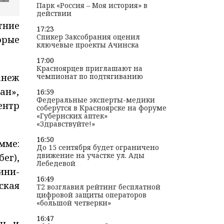
Парк «Россия – Моя история» в
действии
тние
17:23
Спикер Заксобрания оценил
орые
ключевые проекты Ачинска
17:00
Красноярцев приглашают на
чемпионат по подтягиванию
анеж
ан»,
16:59
Федеральные эксперты-медики
ентр
соберутся в Красноярске на форуме
«Губернских аптек»
«Здравствуйте!»
16:50
мме:
До 15 сентября будет ограничено
движение на участке ул. Ады
ег),
Лебедевой
ини-
16:49
ская
T2 возглавил рейтинг бесплатной
цифровой защиты операторов
«большой четверки»
16:47
ин и