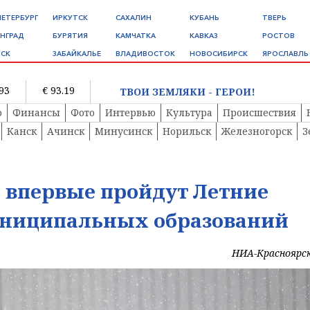
ПЕТЕРБУРГ
ИРКУТСК
САХАЛИН
КУБАНЬ
ТВЕРЬ
НГРАД
БУРЯТИЯ
КАМЧАТКА
КАВКАЗ
РОСТОВ
СК
ЗАБАЙКАЛЬЕ
ВЛАДИВОСТОК
НОВОСИБИРСК
ЯРОСЛАВЛЬ
.93
€ 93.19
ТВОИ ЗЕМЛЯКИ - ГЕРОИ!
о
Финансы
Фото
Интервью
Культура
Происшествия
Канск
Ачинск
Минусинск
Норильск
Железногорск
З
 впервые пройдут Летние
униципальных образований
НИА-Красноярс