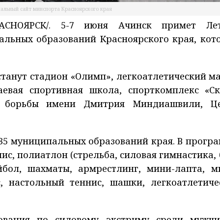
альный сайт минспорта Красноярского края
АСНОЯРСК/. 5-7 июня Ачинск примет Ле
альных образований Красноярского края, кот
станут стадион «Олимп», легкоатлетический м
раевая спортивная школа, спорткомплекс «Ск
л борьбы имени Дмитрия Миндиашвили, Ц
35 муниципальных образований края. В програ
ис, полиатлон (стрельба, силовая гимнастика, б
ейбол, шахматы, армрестлинг, мини-лапта, м
с, настольный теннис, шашки, легкоатлетиче
нования по силовому экстриму среди мужч