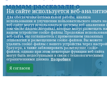
мамам рассказали о
На сайте используется веб-аналити
нюансах питания и
Для обеспечения оптимальной работы, анализа
использования и улучшения пользовательского опыта на
восстановления после
веб-сайте могут использоваться системы веб-аналитики 
том числе Яндекс.Метрика), которые могут размещать н
вашем устройстве cookie-файлы. Продолжая использова
родов
веб-сайта, вы соглашаетесь с применением указанных
технологий и размещением cookie-файлов. Вы можете
удалить cookie-файлы с вашего устройства через настро
НИА-Красноярск
браузера, а также заблокировать размещение cookie-
06.08.2026 11:51
файлов, однако при этом некоторые функции веб-сайта
могут быть недоступными в связи с технологическими
ограничениями движка.
Подробнее
Я согласен