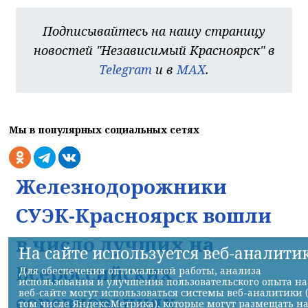
Подписывайтесь на нашу страницу
новостей "Независимый Красноярск" в
Telegram
и в
MAX
.
Мы в популярных социальных сетях
Железнодорожники
СУЭК-Красноярск вошли
в число лучших на
На сайте используется веб-аналити
Всероссийских
Для обеспечения оптимальной работы, анализа
использования и улучшения пользовательского опыта на
веб-сайте могут использоваться системы веб-аналитики 
соревнованиях
том числе Яндекс.Метрика), которые могут размещать н