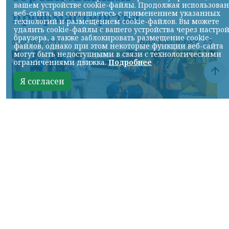
вашем устройстве cookie-файлы. Продолжая использова
профмастерства
веб-сайта, вы соглашаетесь с применением указанных
технологий и размещением cookie-файлов. Вы можете
удалить cookie-файлы с вашего устройства через настро
браузера, а также заблокировать размещение cookie-
НИА-Красноярск
07.08.2026 22:13
файлов, однако при этом некоторые функции веб-сайта
могут быть недоступными в связи с технологическими
ограничениями движка.
Подробнее
Я согласен
Фото: АО «СУЭК-Хакасия»
КРАСНОЯРСКИЙ КРАЙ, /НИА-
КРАСНОЯРСК/. Специалисты Бородинского