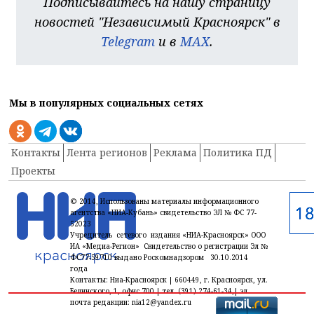
Подписывайтесь на нашу страницу
новостей "Независимый Красноярск" в
Telegram
и в
MAX
.
Мы в популярных социальных сетях
Контакты
Лента регионов
Реклама
Политика ПД
Проекты
© 2014, Использованы материалы информационного
агентства «НИА-Кубань» свидетельство ЭЛ № ФС 77-
52023
Учредитель сетевого издания «НИА-Красноярск» ООО
ИА «Медиа-Регион» Свидетельство о регистрации Эл №
ФС77-59710 выдано Роскомнадзором 30.10.2014
года
Контакты: Ниа-Красноярск | 660449, г. Красноярск, ул.
Белинского, 1, офис 700 | тел. (391) 274-61-34,| эл.
почта редакции: nia12@yandex.ru