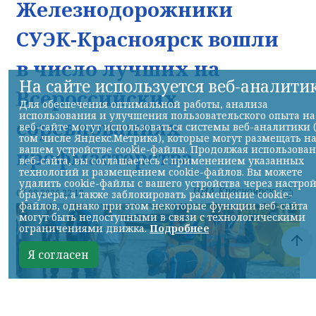
Железнодорожники
СУЭК-Красноярск вошли
в число лучших на
На сайте используется веб-аналити
Всероссийских
Для обеспечения оптимальной работы, анализа
использования и улучшения пользовательского опыта на
соревнованиях
веб-сайте могут использоваться системы веб-аналитики 
том числе Яндекс.Метрика), которые могут размещать н
вашем устройстве cookie-файлы. Продолжая использова
профмастерства
веб-сайта, вы соглашаетесь с применением указанных
технологий и размещением cookie-файлов. Вы можете
удалить cookie-файлы с вашего устройства через настро
НИА-Красноярск
07.08.2026 22:13
браузера, а также заблокировать размещение cookie-
файлов, однако при этом некоторые функции веб-сайта
могут быть недоступными в связи с технологическими
ограничениями движка.
Подробнее
Я согласен