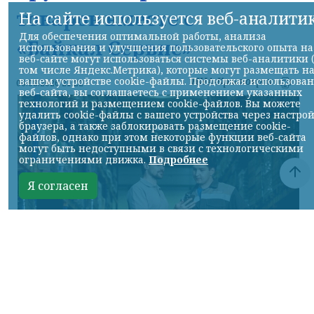
товаров вместе с
На сайте используется веб-аналити
Для обеспечения оптимальной работы, анализа
«Байкал Сервис»
использования и улучшения пользовательского опыта на
веб-сайте могут использоваться системы веб-аналитики 
том числе Яндекс.Метрика), которые могут размещать н
НИА-Красноярск
вашем устройстве cookie-файлы. Продолжая использова
06.08.2026 21:22
веб-сайта, вы соглашаетесь с применением указанных
технологий и размещением cookie-файлов. Вы можете
удалить cookie-файлы с вашего устройства через настро
браузера, а также заблокировать размещение cookie-
файлов, однако при этом некоторые функции веб-сайта
могут быть недоступными в связи с технологическими
ограничениями движка.
Подробнее
Я согласен
Фото предоставлено пресс-службой "Байкал Сервис"
КРАСНОЯРСКИЙ КРАЙ, /НИА-КРАСНОЯРСК/.