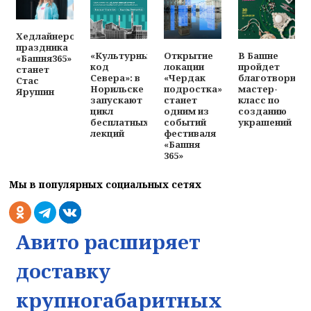
Хедлайнером
праздника
«Культурный
Открытие
В Башне
«Башня365»
код
локации
пройдет
станет
Севера»: в
«Чердак
благотворите
Стас
Норильске
подростка»
мастер-
Ярушин
запускают
станет
класс по
цикл
одним из
созданию
бесплатных
событий
украшений
лекций
фестиваля
«Башня
365»
Мы в популярных социальных сетях
Авито расширяет
доставку
крупногабаритных