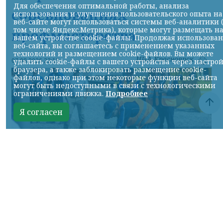
Для обеспечения оптимальной работы, анализа
соревнованиях
использования и улучшения пользовательского опыта на
веб-сайте могут использоваться системы веб-аналитики 
том числе Яндекс.Метрика), которые могут размещать н
профмастерства
вашем устройстве cookie-файлы. Продолжая использова
веб-сайта, вы соглашаетесь с применением указанных
технологий и размещением cookie-файлов. Вы можете
НИА-Красноярск
07.08.2026 22:13
удалить cookie-файлы с вашего устройства через настро
браузера, а также заблокировать размещение cookie-
файлов, однако при этом некоторые функции веб-сайта
могут быть недоступными в связи с технологическими
ограничениями движка.
Подробнее
Я согласен
Фото: АО «СУЭК-Хакасия»
КРАСНОЯРСКИЙ КРАЙ, /НИА-