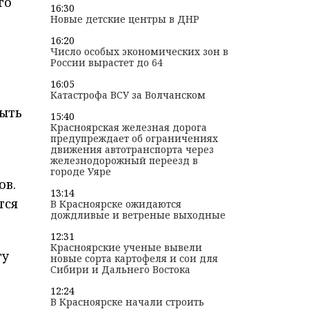
го
16:30
Новые детские центры в ДНР
16:20
Число особых экономических зон в
России вырастет до 64
16:05
Катастрофа ВСУ за Волчанском
быть
15:40
Красноярская железная дорога
предупреждает об ограничениях
движения автотранспорта через
железнодорожный переезд в
городе Уяре
ов.
13:14
тся
В Красноярске ожидаются
дождливые и ветреные выходные
12:31
Красноярские ученые вывели
гу
новые сорта картофеля и сои для
Сибири и Дальнего Востока
12:24
В Красноярске начали строить