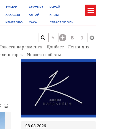
ТОМСК
АРКТИКА
КИТАЙ
ХАКАСИЯ
АЛТАЙ
КРЫМ
КЕМЕРОВО
САХА
СЕВАСТОПОЛЬ
Новости парламента
Донбасс
Лента дня
еленогорск
Новости победы
к
08 08 2026