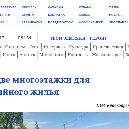
ПЕТЕРБУРГ
ИРКУТСК
САХАЛИН
КУБАНЬ
ТВЕРЬ
НГРАД
БУРЯТИЯ
КАМЧАТКА
КАВКАЗ
РОСТОВ
СК
ЗАБАЙКАЛЬЕ
ВЛАДИВОСТОК
НОВОСИБИРСК
ЯРОСЛАВЛЬ
.17
€ 94.84
ТВОИ ЗЕМЛЯКИ - ГЕРОИ!
о
Финансы
Фото
Интервью
Культура
Происшествия
Канск
Ачинск
Минусинск
Норильск
Железногорск
З
две многоэтажки для
рийного жилья
НИА-Красноярс