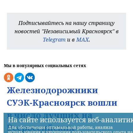
Подписывайтесь на нашу страницу
новостей "Независимый Красноярск" в
Telegram
и в
MAX
.
Мы в популярных социальных сетях
Железнодорожники
СУЭК-Красноярск вошли
в число лучших на
На сайте используется веб-аналити
Всероссийских
Для обеспечения оптимальной работы, анализа
использования и улучшения пользовательского опыта на