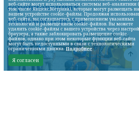
веб-сайте могут использоваться системы веб-аналитики 
соревнованиях
том числе Яндекс.Метрика), которые могут размещать н
вашем устройстве cookie-файлы. Продолжая использова
профмастерства
веб-сайта, вы соглашаетесь с применением указанных
технологий и размещением cookie-файлов. Вы можете
удалить cookie-файлы с вашего устройства через настро
браузера, а также заблокировать размещение cookie-
НИА-Красноярск
07.08.2026 22:13
файлов, однако при этом некоторые функции веб-сайта
могут быть недоступными в связи с технологическими
ограничениями движка.
Подробнее
Я согласен
Фото: АО «СУЭК-Хакасия»
КРАСНОЯРСКИЙ КРАЙ, /НИА-