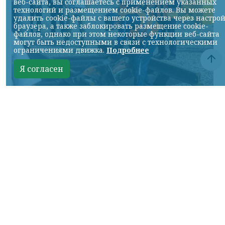
веб-сайта, вы соглашаетесь с применением указанных
технологий и размещением cookie-файлов. Вы можете
удалить cookie-файлы с вашего устройства через настро
браузера, а также заблокировать размещение cookie-
файлов, однако при этом некоторые функции веб-сайта
могут быть недоступными в связи с технологическими
ограничениями движка.
Подробнее
Я согласен
Фото: АО «СУЭК-Хакасия»
КРАСНОЯРСКИЙ КРАЙ, /НИА-
КРАСНОЯРСК/. Специалисты Бородинского
погрузочно-транспортного управления
стали призёрами Всероссийских
соревнований профессионального
мастерства «Логистический Олимп»,
которые прошли в Республике Хакасия.