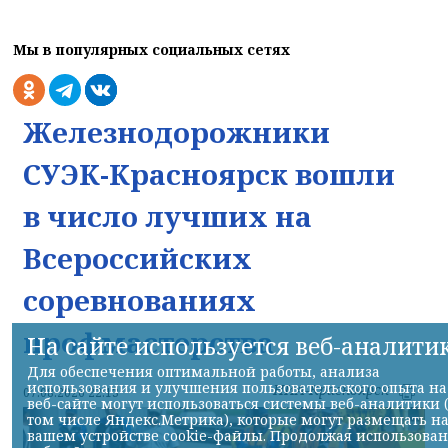
Мы в популярных социальных сетях
Железнодорожники
СУЭК-Красноярск вошли
в число лучших на
Всероссийских
соревнованиях
профмастерства
На сайте используется веб-аналити
Для обеспечения оптимальной работы, анализа
использования и улучшения пользовательского опыта на
НИА-Красноярск
07.08.2026 22:13
веб-сайте могут использоваться системы веб-аналитики 
том числе Яндекс.Метрика), которые могут размещать н
вашем устройстве cookie-файлы. Продолжая использова