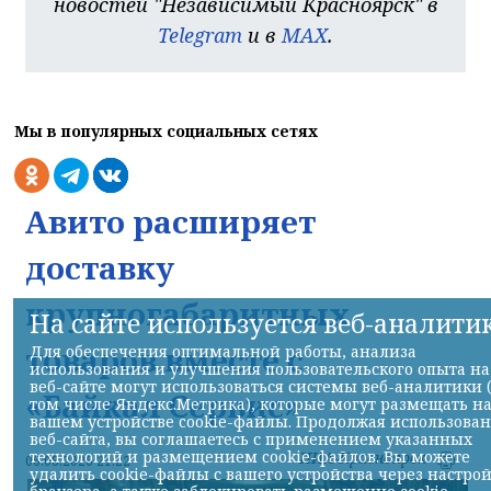
новостей "Независимый Красноярск" в
Telegram
и в
MAX
.
Мы в популярных социальных сетях
Авито расширяет
доставку
крупногабаритных
На сайте используется веб-аналити
товаров вместе с
Для обеспечения оптимальной работы, анализа
использования и улучшения пользовательского опыта на
веб-сайте могут использоваться системы веб-аналитики 
«Байкал Сервис»
том числе Яндекс.Метрика), которые могут размещать н
вашем устройстве cookie-файлы. Продолжая использова
веб-сайта, вы соглашаетесь с применением указанных
технологий и размещением cookie-файлов. Вы можете
НИА-Красноярск
06.08.2026 21:22
удалить cookie-файлы с вашего устройства через настро