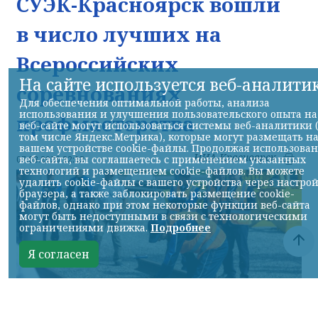
СУЭК-Красноярск вошли
в число лучших на
Всероссийских
На сайте используется веб-аналити
соревнованиях
Для обеспечения оптимальной работы, анализа
использования и улучшения пользовательского опыта на
профмастерства
веб-сайте могут использоваться системы веб-аналитики 
том числе Яндекс.Метрика), которые могут размещать н
вашем устройстве cookie-файлы. Продолжая использова
НИА-Красноярск
веб-сайта, вы соглашаетесь с применением указанных
07.08.2026 22:13
технологий и размещением cookie-файлов. Вы можете
удалить cookie-файлы с вашего устройства через настро
браузера, а также заблокировать размещение cookie-
файлов, однако при этом некоторые функции веб-сайта
могут быть недоступными в связи с технологическими
ограничениями движка.
Подробнее
Я согласен