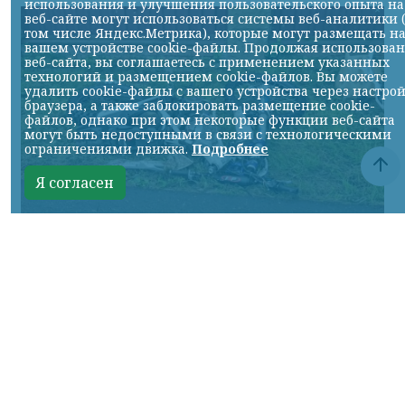
использования и улучшения пользовательского опыта на
веб-сайте могут использоваться системы веб-аналитики 
том числе Яндекс.Метрика), которые могут размещать н
вашем устройстве cookie-файлы. Продолжая использова
веб-сайта, вы соглашаетесь с применением указанных
технологий и размещением cookie-файлов. Вы можете
удалить cookie-файлы с вашего устройства через настро
браузера, а также заблокировать размещение cookie-
файлов, однако при этом некоторые функции веб-сайта
могут быть недоступными в связи с технологическими
ограничениями движка.
Подробнее
Я согласен
Фото: Госавтоинспекция
КРАСНОЯРСКИЙ КРАЙ, /НИА-КРАСНОЯРСК/.
Смертельное ДТП произошло вечером 9
августа в селе Овсянка.
По предварительным данным
Госавтоинспекции, 22-летний водитель