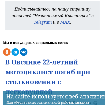
Подписывайтесь на нашу страницу
новостей "Независимый Красноярск" в
Telegram
и в
MAX
.
Мы в популярных социальных сетях
В Овсянке 22-летний
мотоциклист погиб при
столкновении с
легковушкой
На сайте используется веб-аналити
Для обеспечения оптимальной работы, анализа
НИА-Красноярск
10.08.2026 12:42