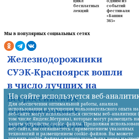
цикл
одним из
бесплатных
событий
лекций
фестиваля
«Башня
365»
Мы в популярных социальных сетях
Железнодорожники
СУЭК-Красноярск вошли
в число лучших на
На сайте используется веб-аналити
Всероссийских
Для обеспечения оптимальной работы, анализа
соревнованиях
использования и улучшения пользовательского опыта на
веб-сайте могут использоваться системы веб-аналитики 
том числе Яндекс.Метрика), которые могут размещать н
профмастерства
вашем устройстве cookie-файлы. Продолжая использова
веб-сайта, вы соглашаетесь с применением указанных
технологий и размещением cookie-файлов. Вы можете
удалить cookie-файлы с вашего устройства через настро
НИА-Красноярск