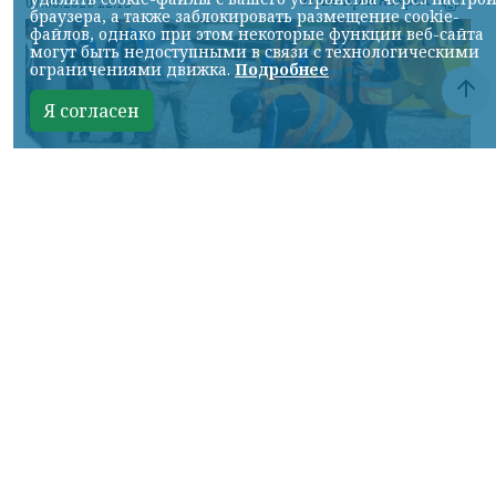
07.08.2026 22:13
браузера, а также заблокировать размещение cookie-
файлов, однако при этом некоторые функции веб-сайта
могут быть недоступными в связи с технологическими
ограничениями движка.
Подробнее
Я согласен
Фото: АО «СУЭК-Хакасия»
КРАСНОЯРСКИЙ КРАЙ, /НИА-
КРАСНОЯРСК/. Специалисты Бородинского
погрузочно-транспортного управления
стали призёрами Всероссийских
соревнований профессионального