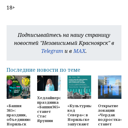
18+
Подписывайтесь на нашу страницу
новостей "Независимый Красноярск" в
Telegram
и в
MAX
.
Последние новости по теме
Хедлайнером
праздника
«Башня
«Культурный
Открытие
«Башня365»
365»:
код
локации
станет
праздник,
Севера»: в
«Чердак
Стас
объединяющий
Норильске
подростка»
Ярушин
Норильск
запускают
станет