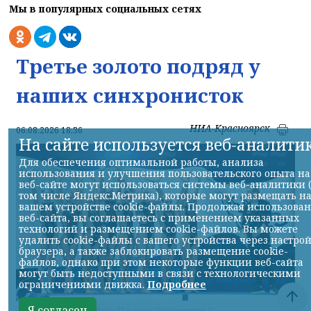
Мы в популярных социальных сетях
Третье золото подряд у
наших синхронисток
НИА-Красноярск
06.08.2026 18:36
На сайте используется веб-аналити
Для обеспечения оптимальной работы, анализа
использования и улучшения пользовательского опыта на
веб-сайте могут использоваться системы веб-аналитики 
том числе Яндекс.Метрика), которые могут размещать н
вашем устройстве cookie-файлы. Продолжая использова
веб-сайта, вы соглашаетесь с применением указанных
технологий и размещением cookie-файлов. Вы можете
удалить cookie-файлы с вашего устройства через настро
браузера, а также заблокировать размещение cookie-
файлов, однако при этом некоторые функции веб-сайта
могут быть недоступными в связи с технологическими
ограничениями движка.
Подробнее
Я согласен
Фото ТГ-канала "Спецоперация Z"