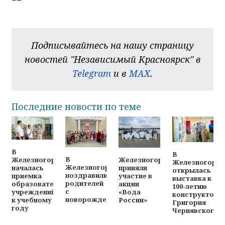
Подписывайтесь на нашу страницу
новостей "Независимый Красноярск" в
Telegram
и в
MAX
.
Последние новости по теме
В
В
В
Железногорцы
Железногорске
Железногорск
Железногорске
приняли
началась
открылась
поздравили
участие в
приемка
выставка к
родителей
акции
образовательных
100-летию
с
«Вода
учреждений
конструктора
новорожденными
России»
к учебному
Григория
году
Чернявского