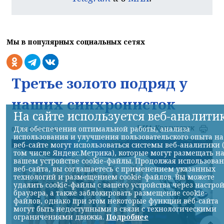
Мы в популярных социальных сетях
Третье золото подряд у
наших синхронисток
На сайте используется веб-аналити
НИА-Красноярск
Для обеспечения оптимальной работы, анализа
06.08.2026 18:36
использования и улучшения пользовательского опыта на
веб-сайте могут использоваться системы веб-аналитики 
том числе Яндекс.Метрика), которые могут размещать н
вашем устройстве cookie-файлы. Продолжая использова
веб-сайта, вы соглашаетесь с применением указанных
технологий и размещением cookie-файлов. Вы можете
удалить cookie-файлы с вашего устройства через настро
браузера, а также заблокировать размещение cookie-
файлов, однако при этом некоторые функции веб-сайта
могут быть недоступными в связи с технологическими
ограничениями движка.
Подробнее