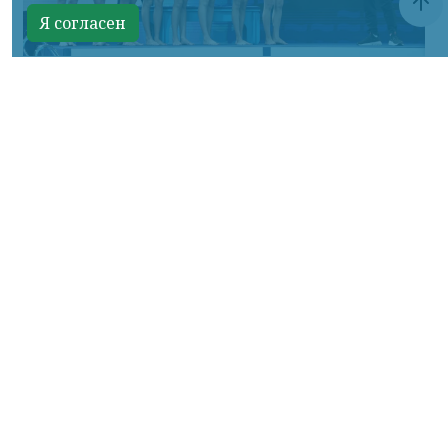
Я согласен
Фото ТГ-канала "Спецоперация Z"
КРАСНОЯРСКИЙ КРАЙ, /НИА-КРАСНОЯРСК/.
Российские синхронистки победили в
акробатической программе на
чемпионате Европы.
Елизавета Минаева, Екатерина Коссова,
Елизавета Смирнова, Елена Шабанова,
Эвелина Симонова, Ольга Тютюник,
Валерия Плеханова и Майя Дорошко —
трёхкратные чемпионки.
Об этом сообщил ТГ-канал «Спецоперация
Z».