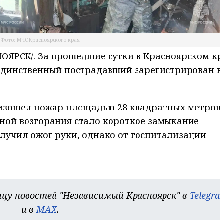
Фото: МЧС Красноярского края
ЯРСК/. За прошедшие сутки в Красноярском к
Единственный пострадавший зарегистрирован 
изошел пожар площадью 28 квадратных метров
ой возгорания стало короткое замыкание
лучил ожог руки, однако от госпитализации
цу новостей "Независимый Красноярск" в
Telegr
и в
MAX
.