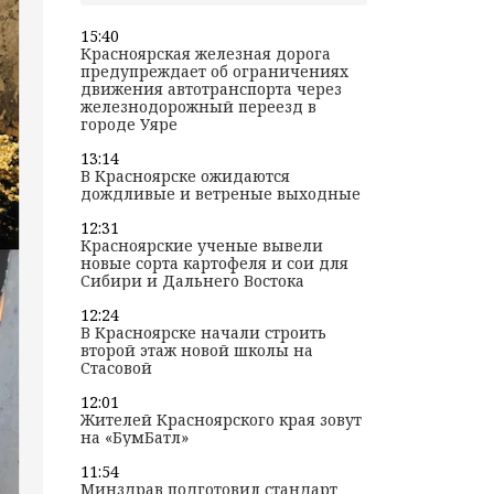
15:40
Красноярская железная дорога
предупреждает об ограничениях
движения автотранспорта через
железнодорожный переезд в
городе Уяре
13:14
В Красноярске ожидаются
дождливые и ветреные выходные
12:31
Красноярские ученые вывели
новые сорта картофеля и сои для
Сибири и Дальнего Востока
12:24
В Красноярске начали строить
второй этаж новой школы на
Стасовой
12:01
Жителей Красноярского края зовут
на «БумБатл»
11:54
Минздрав подготовил стандарт