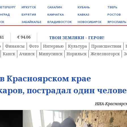
ПЕТЕРБУРГ
ИРКУТСК
САХАЛИН
КУБАНЬ
ТВЕРЬ
НГРАД
БУРЯТИЯ
КАМЧАТКА
КАВКАЗ
РОСТОВ
СК
ЗАБАЙКАЛЬЕ
ВЛАДИВОСТОК
НОВОСИБИРСК
ЯРОСЛАВЛЬ
.41
€ 94.06
ТВОИ ЗЕМЛЯКИ - ГЕРОИ!
о
Финансы
Фото
Интервью
Культура
Происшествия
Канск
Ачинск
Минусинск
Норильск
Железногорск
З
в Красноярском крае
аров, пострадал один челов
НИА-Красноярс