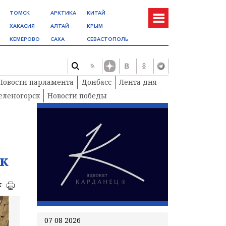
ТОМСК
АРКТИКА
КИТАЙ
ХАКАСИЯ
АЛТАЙ
КРЫМ
КЕМЕРОВО
САХА
СЕВАСТОПОЛЬ
Новости парламента
Донбасс
Лента дня
еленогорск
Новости победы
ек
к
07 08 2026