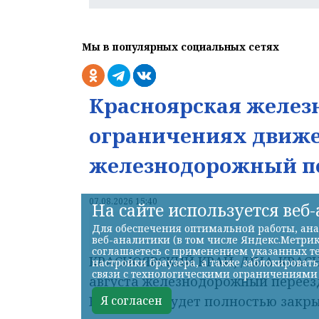
Мы в популярных социальных сетях
Красноярская железн
ограничениях движе
железнодорожный пе
07.08.2026 15:40
На сайте используется веб
Для обеспечения оптимальной работы, ана
веб-аналитики (в том числе Яндекс.Метрик
соглашаетесь с применением указанных те
КРАСНОЯРСКИЙ КРАЙ, /НИА-КРАСНОЯР
настройки браузера, а также заблокироват
связи с технологическими ограничениями
августа железнодорожный переезд
Я согласен
Калинина, будет полностью закры