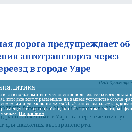
ая дорога предупреждает об
ния автотранспорта через
реезд в городе Уяре
НИА-Красноярс
-аналитика
лиза использования и улучшения пользовательского опыта н
а), которые могут размещать на вашем устройстве cookie-фа
Фото: НИА
хнологий и размещением cookie-файлов. Вы можете удалить 
СК/. В период с 21:30 10 августа до 23:30 11
ь размещение cookie-файлов, однако при этом некоторые фу
 движка.
Подробнее
, расположенный в Уяре на пересечении с ул.
т для движения автотранспорта.