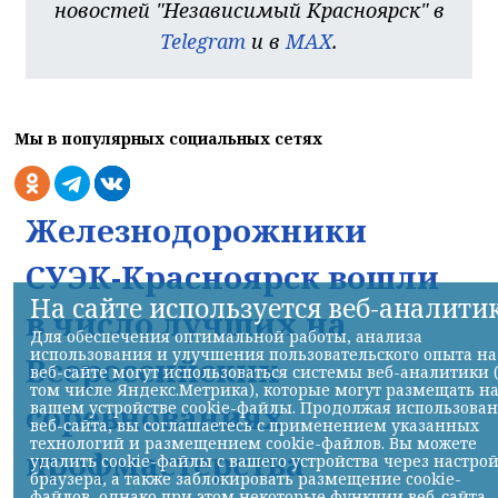
новостей "Независимый Красноярск" в
Telegram
и в
MAX
.
Мы в популярных социальных сетях
Железнодорожники
СУЭК-Красноярск вошли
На сайте используется веб-аналити
в число лучших на
Для обеспечения оптимальной работы, анализа
использования и улучшения пользовательского опыта на
Всероссийских
веб-сайте могут использоваться системы веб-аналитики 
том числе Яндекс.Метрика), которые могут размещать н
соревнованиях
вашем устройстве cookie-файлы. Продолжая использова
веб-сайта, вы соглашаетесь с применением указанных
технологий и размещением cookie-файлов. Вы можете
профмастерства
удалить cookie-файлы с вашего устройства через настро
браузера, а также заблокировать размещение cookie-
файлов, однако при этом некоторые функции веб-сайта