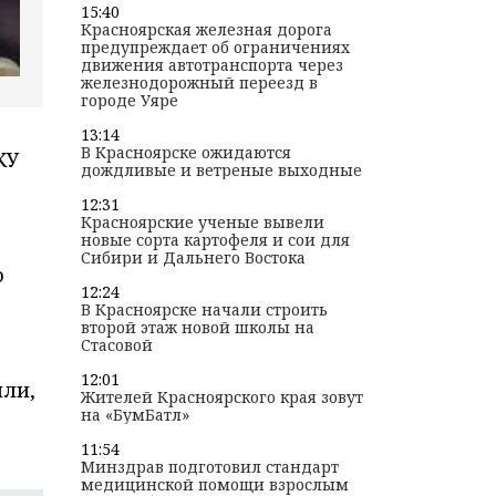
15:40
Красноярская железная дорога
предупреждает об ограничениях
движения автотранспорта через
железнодорожный переезд в
городе Уяре
13:14
В Красноярске ожидаются
КУ
дождливые и ветреные выходные
12:31
Красноярские ученые вывели
новые сорта картофеля и сои для
Сибири и Дальнего Востока
о
12:24
В Красноярске начали строить
второй этаж новой школы на
Стасовой
12:01
или,
Жителей Красноярского края зовут
на «БумБатл»
11:54
Минздрав подготовил стандарт
медицинской помощи взрослым