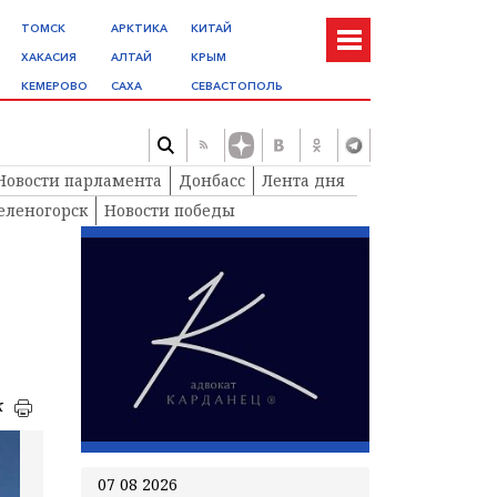
ТОМСК
АРКТИКА
КИТАЙ
ХАКАСИЯ
АЛТАЙ
КРЫМ
КЕМЕРОВО
САХА
СЕВАСТОПОЛЬ
Новости парламента
Донбасс
Лента дня
еленогорск
Новости победы
к
07 08 2026