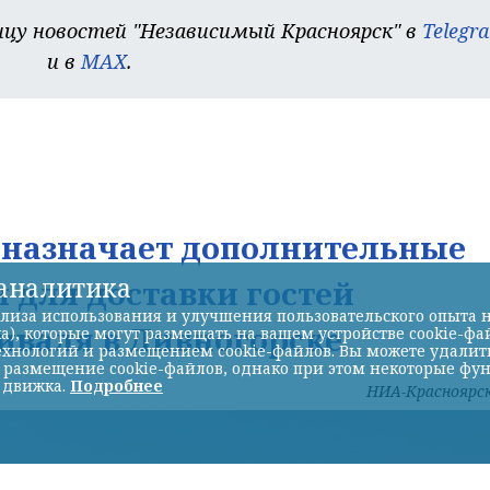
цу новостей "Независимый Красноярск" в
Telegr
и в
MAX
.
Д назначает дополнительные
-аналитика
 для доставки гостей
лиза использования и улучшения пользовательского опыта н
иваля в Дивногорске
а), которые могут размещать на вашем устройстве cookie-фа
хнологий и размещением cookie-файлов. Вы можете удалить 
ь размещение cookie-файлов, однако при этом некоторые фу
 движка.
Подробнее
НИА-Красноярс