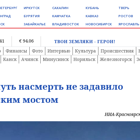
ПЕТЕРБУРГ
ИРКУТСК
САХАЛИН
КУБАНЬ
ТВЕРЬ
НГРАД
БУРЯТИЯ
КАМЧАТКА
КАВКАЗ
РОСТОВ
СК
ЗАБАЙКАЛЬЕ
ВЛАДИВОСТОК
НОВОСИБИРСК
ЯРОСЛАВЛЬ
.41
€ 94.06
ТВОИ ЗЕМЛЯКИ - ГЕРОИ!
о
Финансы
Фото
Интервью
Культура
Происшествия
Канск
Ачинск
Минусинск
Норильск
Железногорск
З
уть насмерть не задавило
ским мостом
НИА-Красноярс