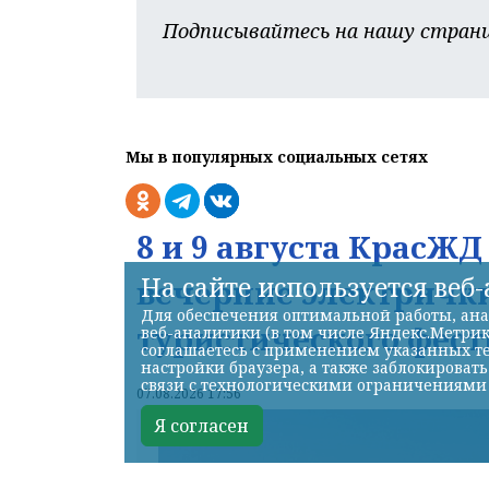
Подписывайтесь на нашу страни
Мы в популярных социальных сетях
8 и 9 августа КрасЖ
На сайте используется веб
вечерние электрички
Для обеспечения оптимальной работы, ана
туристического фест
веб-аналитики (в том числе Яндекс.Метрик
соглашаетесь с применением указанных те
настройки браузера, а также заблокироват
связи с технологическими ограничениями
07.08.2026 17:56
Я согласен