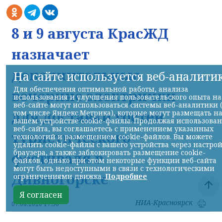
8 и 9 августа КрасЖД
назначает
дополнительные
На сайте используется веб-аналити
Для обеспечения оптимальной работы, анализа
вечерние электрички
использования и улучшения пользовательского опыта на
веб-сайте могут использоваться системы веб-аналитики 
для доставки гостей
том числе Яндекс.Метрика), которые могут размещать н
вашем устройстве cookie-файлы. Продолжая использова
веб-сайта, вы соглашаетесь с применением указанных
туристического
технологий и размещением cookie-файлов. Вы можете
удалить cookie-файлы с вашего устройства через настро
браузера, а также заблокировать размещение cookie-
фестиваля в
файлов, однако при этом некоторые функции веб-сайта
могут быть недоступными в связи с технологическими
Дивногорске
ограничениями движка.
Подробнее
Я согласен
НИА-Красноярск
07.08.2026 17:56