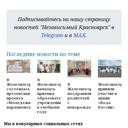
Подписывайтесь на нашу страницу
новостей "Независимый Красноярск" в
Telegram
и в
MAX
.
Последние новости по теме
В
В
В
Железногорц
Железногорске
Железногорске
Железногорске
приняли
состоялась
началась
поздравили
участие в
презентация
приемка
родителей
акции
проекта
образовательных
с
«Вода
«Молодежного
учреждений
новорожденными
России»
парламента»
к учебному
году
Мы в популярных социальных сетях