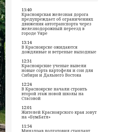
15:40
Красноярская железная дорога
предупреждает об ограничениях
движения автотранспорта через
железнодорожный переезд в
городе Уяре
13:14
В Красноярске ожидаются
дождливые и ветреные выходные
12:31
Красноярские ученые вывели
новые сорта картофеля и сои для
Сибири и Дальнего Востока
12:24
В Красноярске начали строить
второй этаж новой школы на
Стасовой
12:01
Жителей Красноярского края зовут
на «БумБатл»
11:54
Минздрав подготовил стандарт