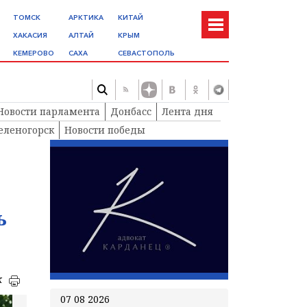
ТОМСК
АРКТИКА
КИТАЙ
ХАКАСИЯ
АЛТАЙ
КРЫМ
КЕМЕРОВО
САХА
СЕВАСТОПОЛЬ
Новости парламента
Донбасс
Лента дня
еленогорск
Новости победы
ь
к
07 08 2026