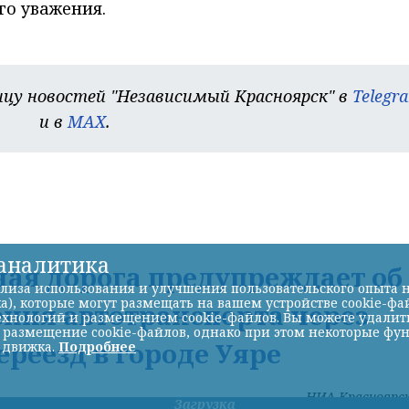
го уважения.
цу новостей "Независимый Красноярск" в
Telegr
и в
MAX
.
-аналитика
ая дорога предупреждает об
лиза использования и улучшения пользовательского опыта н
а), которые могут размещать на вашем устройстве cookie-фа
ния автотранспорта через
хнологий и размещением cookie-файлов. Вы можете удалить 
ь размещение cookie-файлов, однако при этом некоторые фу
реезд в городе Уяре
 движка.
Подробнее
НИА-Красноярс