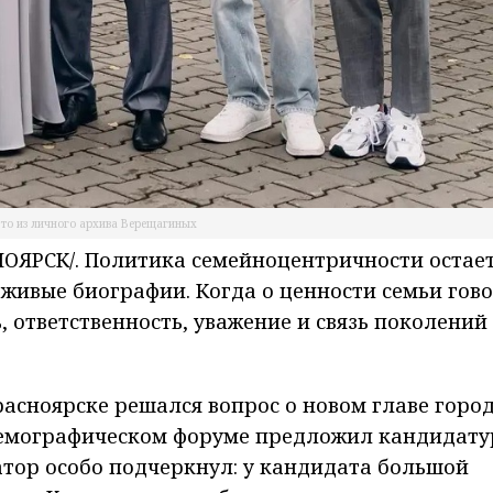
то из личного архива Верещагиных
ЯРСК/. Политика семейноцентричности остае
т живые биографии. Когда о ценности семьи гов
 ответственность, уважение и связь поколений 
расноярске решался вопрос о новом главе город
демографическом форуме предложил кандидату
атор особо подчеркнул: у кандидата большой