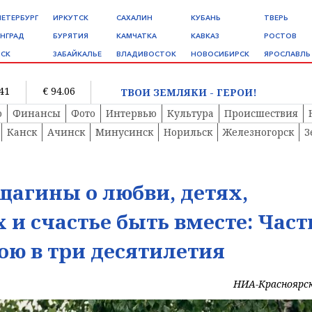
ПЕТЕРБУРГ
ИРКУТСК
САХАЛИН
КУБАНЬ
ТВЕРЬ
НГРАД
БУРЯТИЯ
КАМЧАТКА
КАВКАЗ
РОСТОВ
СК
ЗАБАЙКАЛЬЕ
ВЛАДИВОСТОК
НОВОСИБИРСК
ЯРОСЛАВЛЬ
.41
€ 94.06
ТВОИ ЗЕМЛЯКИ - ГЕРОИ!
о
Финансы
Фото
Интервью
Культура
Происшествия
Канск
Ачинск
Минусинск
Норильск
Железногорск
З
щагины о любви, детях,
и счастье быть вместе: Част
ою в три десятилетия
НИА-Красноярс