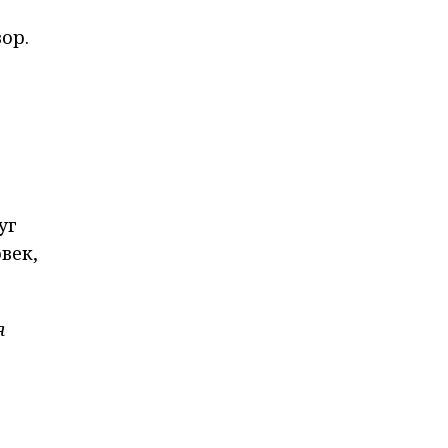
ор.
уг
век,
я