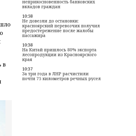
неприкосновенность банковских
вкладов граждан
10:58
Не довезли до остановки:
ошло
красноярский перевозчик получил
предостережение после жалобы
о
пассажира
я
10:38
На Китай пришлось 80% экспорта
лесопродукции из Красноярского
края
 в
10:37
За три года в ЛНР расчистили
почти 75 километров речных русел
и