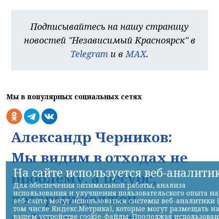
Подписывайтесь на нашу страницу
новостей "Независимый Красноярск" в
Telegram
и в
MAX
.
Мы в популярных социальных сетях
Александр Черников:
Мы видим в отходах не
На сайте используется веб-аналити
проблему, а ресурс,
Для обеспечения оптимальной работы, анализа
использования и улучшения пользовательского опыта на
который должен
веб-сайте могут использоваться системы веб-аналитики 
том числе Яндекс.Метрика), которые могут размещать н
работать на экономику
вашем устройстве cookie-файлы. Продолжая использова