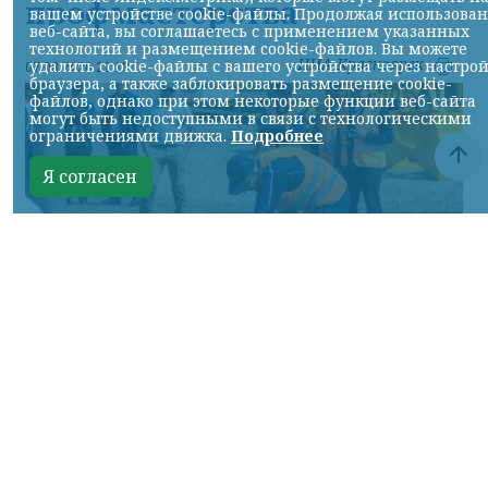
профмастерства
вашем устройстве cookie-файлы. Продолжая использова
веб-сайта, вы соглашаетесь с применением указанных
технологий и размещением cookie-файлов. Вы можете
НИА-Красноярск
удалить cookie-файлы с вашего устройства через настро
07.08.2026 22:13
браузера, а также заблокировать размещение cookie-
файлов, однако при этом некоторые функции веб-сайта
могут быть недоступными в связи с технологическими
ограничениями движка.
Подробнее
Я согласен
Фото: АО «СУЭК-Хакасия»
КРАСНОЯРСКИЙ КРАЙ, /НИА-
КРАСНОЯРСК/. Специалисты Бородинского
погрузочно-транспортного управления