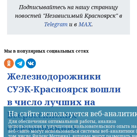
Подписывайтесь на нашу страницу
новостей "Независимый Красноярск" в
Telegram
и в
MAX
.
Мы в популярных социальных сетях
Железнодорожники
СУЭК-Красноярск вошли
в число лучших на
На сайте используется веб-аналити
Всероссийских
Для обеспечения оптимальной работы, анализа
соревнованиях
использования и улучшения пользовательского опыта на
веб-сайте могут использоваться системы веб-аналитики 
том числе Яндекс.Метрика), которые могут размещать н