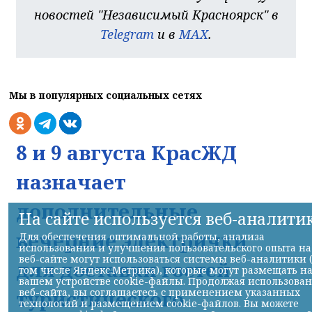
новостей "Независимый Красноярск" в
Telegram
и в
MAX
.
Мы в популярных социальных сетях
8 и 9 августа КрасЖД
назначает
дополнительные
На сайте используется веб-аналити
вечерние электрички
Для обеспечения оптимальной работы, анализа
использования и улучшения пользовательского опыта на
веб-сайте могут использоваться системы веб-аналитики 
для доставки гостей
том числе Яндекс.Метрика), которые могут размещать н
вашем устройстве cookie-файлы. Продолжая использова
веб-сайта, вы соглашаетесь с применением указанных
туристического
технологий и размещением cookie-файлов. Вы можете