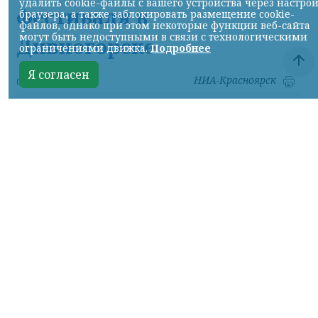
удалить cookie-файлы с вашего устройства через настро
фестиваля в
браузера, а также заблокировать размещение cookie-
файлов, однако при этом некоторые функции веб-сайта
могут быть недоступными в связи с технологическими
Дивногорске
ограничениями движка.
Подробнее
Я согласен
НИА-Красноярск
07.08.2026 17:56
Фото: КрасЖД
КРАСНОЯРСКИЙ КРАЙ, /НИА-
КРАСНОЯРСК/.
Для удобства гостей и
участников туристического фестиваля «ОМУТ
ФЕСТ», который пройдет 8 и 9 августа в
Дивногорске, Красноярская железная дорога
назначает дополнительные вечерние
электропоезда:
– Красноярск – Дивногорск, отправление в