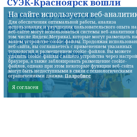
СУЭК-Красноярск вошли
На сайте используется веб-аналити
в число лучших на
Для обеспечения оптимальной работы, анализа
Всероссийских
использования и улучшения пользовательского опыта на
веб-сайте могут использоваться системы веб-аналитики 
том числе Яндекс.Метрика), которые могут размещать н
соревнованиях
вашем устройстве cookie-файлы. Продолжая использова
веб-сайта, вы соглашаетесь с применением указанных
профмастерства
технологий и размещением cookie-файлов. Вы можете
удалить cookie-файлы с вашего устройства через настро
браузера, а также заблокировать размещение cookie-
файлов, однако при этом некоторые функции веб-сайта
НИА-Красноярск
07.08.2026 22:13
могут быть недоступными в связи с технологическими
ограничениями движка.
Подробнее
Я согласен