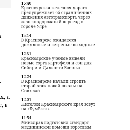
15:40
Красноярская железная дорога
предупреждает об ограничениях
движения автотранспорта через
железнодорожный переезд в
городе Уяре
13:14
.
В Красноярске ожидаются
дождливые и ветреные выходные
12:31
Красноярские ученые вывели
новые сорта картофеля и сои для
Сибири и Дальнего Востока
12:24
,
В Красноярске начали строить
второй этаж новой школы на
Стасовой
я, а
12:01
, в
Жителей Красноярского края зовут
на «БумБатл»
11:54
Минздрав подготовил стандарт
медицинской помощи взрослым