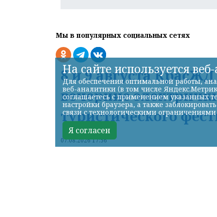
Мы в популярных социальных сетях
На сайте используется веб
8 и 9 августа КрасЖ
Для обеспечения оптимальной работы, ана
веб-аналитики (в том числе Яндекс.Метрик
вечерние электрички
соглашаетесь с применением указанных те
настройки браузера, а также заблокироват
туристического фест
связи с технологическими ограничениями
Я согласен
07.08.2026 17:56
КРАСНОЯРСКИЙ КРАЙ, /НИА-КРАСН
туристического фестиваля «ОМУТ ФЕСТ»
Красноярская железная дорога назнач