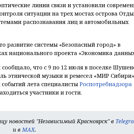
оптические линии связи и установили совреме
онтроля ситуации на трех мостах острова Отды
стемами распознавания лиц и автомобильных
то развитие системы «Безопасный город» в
ках национального проекта «Экономика данных
сообщало, что с 9 по 12 июля в поселке Шушен
ь этнической музыки и ремесел «МИР Сибири»
х событий лета специалисты
Роспотребнадзора
находиться участники и гости.
цу новостей "Независимый Красноярск" в
Telegr
и в
MAX
.