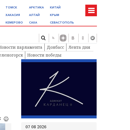
ТОМСК
АРКТИКА
КИТАЙ
ХАКАСИЯ
АЛТАЙ
КРЫМ
КЕМЕРОВО
САХА
СЕВАСТОПОЛЬ
Новости парламента
Донбасс
Лента дня
еленогорск
Новости победы
к
07 08 2026