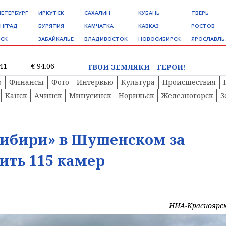
ПЕТЕРБУРГ
ИРКУТСК
САХАЛИН
КУБАНЬ
ТВЕРЬ
НГРАД
БУРЯТИЯ
КАМЧАТКА
КАВКАЗ
РОСТОВ
СК
ЗАБАЙКАЛЬЕ
ВЛАДИВОСТОК
НОВОСИБИРСК
ЯРОСЛАВЛЬ
.41
€ 94.06
ТВОИ ЗЕМЛЯКИ - ГЕРОИ!
о
Финансы
Фото
Интервью
Культура
Происшествия
Канск
Ачинск
Минусинск
Норильск
Железногорск
З
Сибири» в Шушенском за
ить 115 камер
НИА-Красноярс