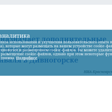
-аналитика
Д назначает дополнительные
лиза использования и улучшения пользовательского опыта н
а), которые могут размещать на вашем устройстве cookie-фа
 для доставки гостей
хнологий и размещением cookie-файлов. Вы можете удалить 
ь размещение cookie-файлов, однако при этом некоторые фу
иваля в Дивногорске
 движка.
Подробнее
НИА-Красноярс
Фото: КрасЖД
ОЯРСК/.
Для удобства гостей и участников
, который пройдет 8 и 9 августа в Дивногорске,
ает дополнительные вечерние электропоезда: