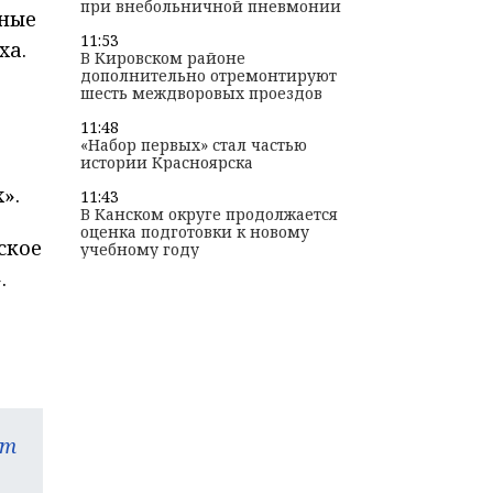
при внебольничной пневмонии
нные
11:53
ха.
В Кировском районе
дополнительно отремонтируют
шесть междворовых проездов
11:48
«Набор первых» стал частью
истории Красноярска
».
11:43
В Канском округе продолжается
оценка подготовки к новому
ское
учебному году
.
am