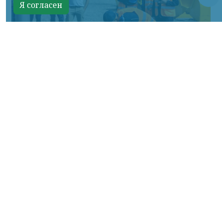
Я согласен
Фото: АО «СУЭК-Хакасия»
КРАСНОЯРСКИЙ КРАЙ, /НИА-
КРАСНОЯРСК/. Специалисты Бородинского
погрузочно-транспортного управления
стали призёрами Всероссийских
соревнований профессионального
мастерства «Логистический Олимп»,
которые прошли в Республике Хакасия.