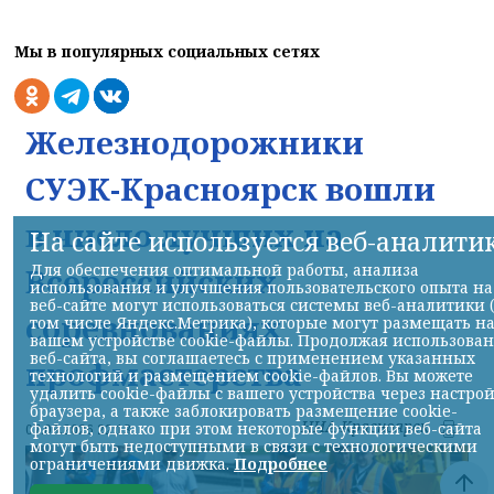
Мы в популярных социальных сетях
Железнодорожники
СУЭК-Красноярск вошли
в число лучших на
На сайте используется веб-аналити
Для обеспечения оптимальной работы, анализа
Всероссийских
использования и улучшения пользовательского опыта на
веб-сайте могут использоваться системы веб-аналитики 
соревнованиях
том числе Яндекс.Метрика), которые могут размещать н
вашем устройстве cookie-файлы. Продолжая использова
веб-сайта, вы соглашаетесь с применением указанных
профмастерства
технологий и размещением cookie-файлов. Вы можете
удалить cookie-файлы с вашего устройства через настро
браузера, а также заблокировать размещение cookie-
НИА-Красноярск
файлов, однако при этом некоторые функции веб-сайта
07.08.2026 22:13
могут быть недоступными в связи с технологическими
ограничениями движка.
Подробнее