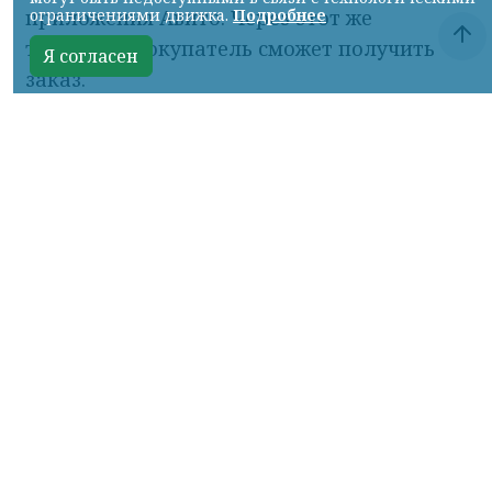
приложения Авито. Через этот же
терминал покупатель сможет получить
заказ.
- Мы последовательно развиваем Авито
Доставку, чтобы пользователи могли
безопасно покупать и продавать товары
практически любых категорий и
размеров. Подключение “Байкал Сервис”
расширяет наши логистические
возможности для крупногабаритных
отправлений и делает такие сделки
доступнее для пользователей по всей
стране. Для нас важно, чтобы логистика
не становилась ограничением при
покупке или продаже, поэтому мы