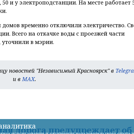
 50 и у электроподстанции. На месте работает 
ки.
и домов временно отключили электричество. Св
ии. Всего на откачке воды с проезжей части
, уточнили в мэрии.
цу новостей "Независимый Красноярск" в
Telegr
и в
MAX
.
-аналитика
ая дорога предупреждает об
лиза использования и улучшения пользовательского опыта н