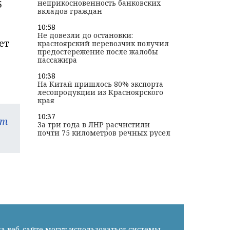
5
неприкосновенность банковских
вкладов граждан
10:58
Не довезли до остановки:
ет
красноярский перевозчик получил
предостережение после жалобы
пассажира
10:38
На Китай пришлось 80% экспорта
лесопродукции из Красноярского
края
10:37
am
За три года в ЛНР расчистили
почти 75 километров речных русел
а веб-сайте могут использоваться системы