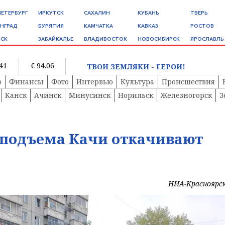
ПЕТЕРБУРГ
ИРКУТСК
САХАЛИН
КУБАНЬ
ТВЕРЬ
НГРАД
БУРЯТИЯ
КАМЧАТКА
КАВКАЗ
РОСТОВ
СК
ЗАБАЙКАЛЬЕ
ВЛАДИВОСТОК
НОВОСИБИРСК
ЯРОСЛАВЛЬ
.41
€ 94.06
ТВОИ ЗЕМЛЯКИ - ГЕРОИ!
о
Финансы
Фото
Интервью
Культура
Происшествия
Канск
Ачинск
Минусинск
Норильск
Железногорск
З
 подъема Качи откачивают
НИА-Красноярс