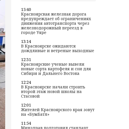
15:40
Красноярская железная дорога
предупреждает об ограничениях
движения автотранспорта через
железнодорожный переезд в
городе Уяре
13:14
В Красноярске ожидаются
дождливые и ветреные выходные
12:31
Красноярские ученые вывели
новые сорта картофеля и сои для
Сибири и Дальнего Востока
12:24
В Красноярске начали строить
второй этаж новой школы на
Стасовой
12:01
Жителей Красноярского края зовут
на «БумБатл»
11:54
Минздрав подготовил стандарт