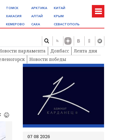
ТОМСК
АРКТИКА
КИТАЙ
ХАКАСИЯ
АЛТАЙ
КРЫМ
КЕМЕРОВО
САХА
СЕВАСТОПОЛЬ
Новости парламента
Донбасс
Лента дня
еленогорск
Новости победы
к
07 08 2026