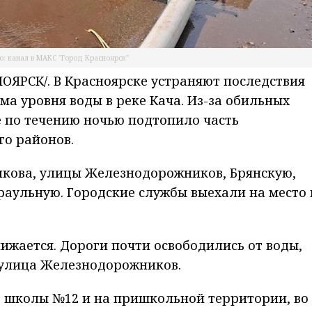
о: канал в МАКС "Город Красноярск"
ЯРСК/. В Красноярске устраняют последствия
ма уровня воды в реке Кача. Из-за обильных
 по течению ночью подтопило часть
о районов.
икова, улицы Железнодорожников, Брянскую,
раульную. Городские службы выехали на место 
ижается. Дороги почти освободились от воды,
 улица Железнодорожников.
е школы №12 и на пришкольной территории, во