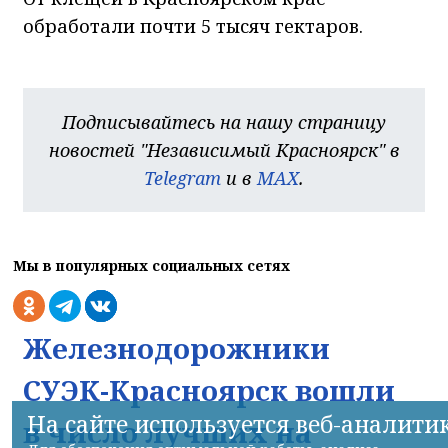
обработали почти 5 тысяч гектаров.
Подписывайтесь на нашу страницу
новостей "Независимый Красноярск" в
Telegram
и в
MAX
.
Мы в популярных социальных сетях
Железнодорожники
СУЭК-Красноярск вошли
На сайте используется веб-аналити
в число лучших на