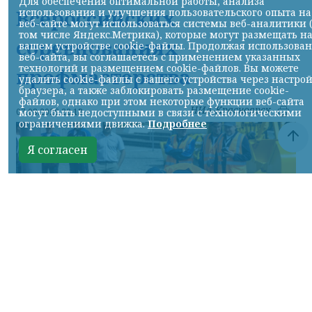
Для обеспечения оптимальной работы, анализа
Всероссийских
использования и улучшения пользовательского опыта на
веб-сайте могут использоваться системы веб-аналитики 
том числе Яндекс.Метрика), которые могут размещать н
соревнованиях
вашем устройстве cookie-файлы. Продолжая использова
веб-сайта, вы соглашаетесь с применением указанных
технологий и размещением cookie-файлов. Вы можете
профмастерства
удалить cookie-файлы с вашего устройства через настро
браузера, а также заблокировать размещение cookie-
файлов, однако при этом некоторые функции веб-сайта
НИА-Красноярск
07.08.2026 22:13
могут быть недоступными в связи с технологическими
ограничениями движка.
Подробнее
Я согласен