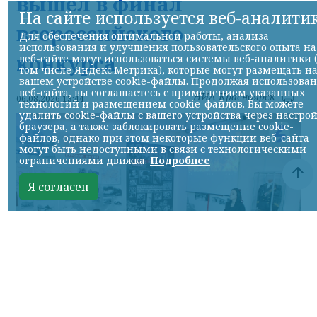
вышел в финал
На сайте используется веб-аналити
всероссийского
Для обеспечения оптимальной работы, анализа
использования и улучшения пользовательского опыта на
конкурса
веб-сайте могут использоваться системы веб-аналитики 
том числе Яндекс.Метрика), которые могут размещать н
вашем устройстве cookie-файлы. Продолжая использова
веб-сайта, вы соглашаетесь с применением указанных
НИА-Красноярск
06.08.2026 13:44
технологий и размещением cookie-файлов. Вы можете
удалить cookie-файлы с вашего устройства через настро
браузера, а также заблокировать размещение cookie-
файлов, однако при этом некоторые функции веб-сайта
могут быть недоступными в связи с технологическими
ограничениями движка.
Подробнее
Я согласен
фото общества "Знание" с сайта Правительства края