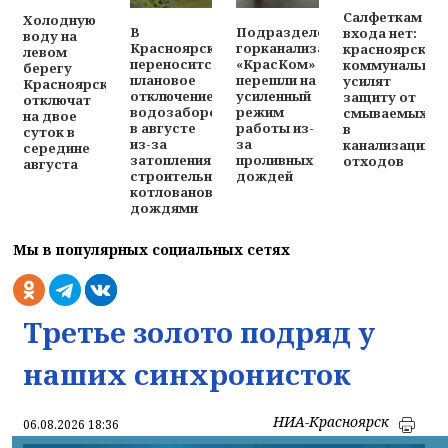
Салфеткам
Холодную
Подразделения
В
входа нет:
воду на
горканализации
Красноярске
красноярские
левом
«КрасКом»
переносится
коммунальщи
берегу
перешли на
плановое
усилят
Красноярска
усиленный
отключение
защиту от
отключат
режим
водозаборов
смываемых
на двое
работы из-
в августе
в
суток в
за
из-за
канализацию
середине
проливных
затопления
отходов
августа
дождей
строительных
котлованов
дождями
Мы в популярных социальных сетях
Третье золото подряд у
наших синхронисток
НИА-Красноярск
06.08.2026 18:36