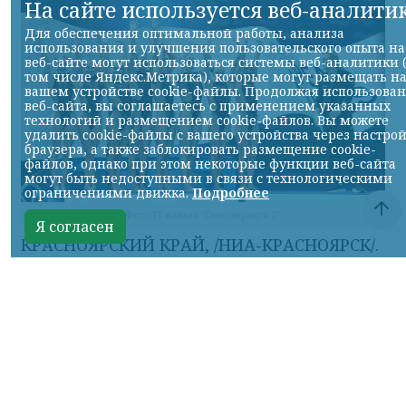
На сайте используется веб-аналити
Для обеспечения оптимальной работы, анализа
использования и улучшения пользовательского опыта на
веб-сайте могут использоваться системы веб-аналитики 
том числе Яндекс.Метрика), которые могут размещать н
вашем устройстве cookie-файлы. Продолжая использова
веб-сайта, вы соглашаетесь с применением указанных
технологий и размещением cookie-файлов. Вы можете
удалить cookie-файлы с вашего устройства через настро
браузера, а также заблокировать размещение cookie-
файлов, однако при этом некоторые функции веб-сайта
могут быть недоступными в связи с технологическими
ограничениями движка.
Подробнее
Фото ТГ-канала "Спецоперация Z"
Я согласен
КРАСНОЯРСКИЙ КРАЙ, /НИА-КРАСНОЯРСК/.
Российские синхронистки победили в
акробатической программе на
чемпионате Европы.
Елизавета Минаева, Екатерина Коссова,
Елизавета Смирнова, Елена Шабанова,