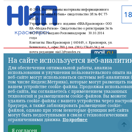
© 2014, Использованы материалы информационного
агентства «НИА-Кубань» свидетельство ЭЛ № ФС 77-
52023
Учредитель сетевого издания «НИА-Красноярск» ООО
ИА «Медиа-Регион» Свидетельство о регистрации Эл №
ФС77-59710 выдано Роскомнадзором 30.10.2014
года
Контакты: Ниа-Красноярск | 660449, г. Красноярск, ул.
Белинского, 1, офис 700 | тел. (391) 274-61-34,| эл.
почта редакции: nia12@yandex.ru
На сайте используется веб-аналити
Для обеспечения оптимальной работы, анализа
использования и улучшения пользовательского опыта на
веб-сайте могут использоваться системы веб-аналитики 
том числе Яндекс.Метрика), которые могут размещать н
вашем устройстве cookie-файлы. Продолжая использова
веб-сайта, вы соглашаетесь с применением указанных
технологий и размещением cookie-файлов. Вы можете
удалить cookie-файлы с вашего устройства через настро
браузера, а также заблокировать размещение cookie-
файлов, однако при этом некоторые функции веб-сайта
могут быть недоступными в связи с технологическими
ограничениями движка.
Подробнее
Я согласен