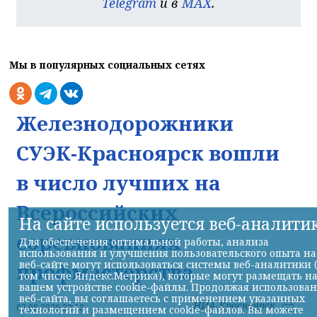
Telegram
и в
MAX
.
Мы в популярных социальных сетях
Железнодорожники
СУЭК-Красноярск вошли
в число лучших на
Всероссийских
На сайте используется веб-аналити
соревнованиях
Для обеспечения оптимальной работы, анализа
использования и улучшения пользовательского опыта на
веб-сайте могут использоваться системы веб-аналитики 
профмастерства
том числе Яндекс.Метрика), которые могут размещать н
вашем устройстве cookie-файлы. Продолжая использова
веб-сайта, вы соглашаетесь с применением указанных
НИА-Красноярск
07.08.2026 22:13
технологий и размещением cookie-файлов. Вы можете