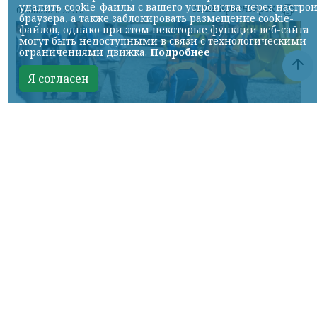
удалить cookie-файлы с вашего устройства через настро
НИА-Красноярск
07.08.2026 22:13
браузера, а также заблокировать размещение cookie-
файлов, однако при этом некоторые функции веб-сайта
могут быть недоступными в связи с технологическими
ограничениями движка.
Подробнее
Я согласен
Фото: АО «СУЭК-Хакасия»
КРАСНОЯРСКИЙ КРАЙ, /НИА-
КРАСНОЯРСК/. Специалисты Бородинского
погрузочно-транспортного управления
стали призёрами Всероссийских