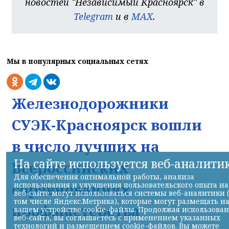
новостей "Независимый Красноярск" в
Telegram
и в
MAX
.
Мы в популярных социальных сетях
Железнодорожники
СУЭК-Красноярск вошли
в число лучших на
На сайте используется веб-аналити
Всероссийских
Для обеспечения оптимальной работы, анализа
соревнованиях
использования и улучшения пользовательского опыта на
веб-сайте могут использоваться системы веб-аналитики 
том числе Яндекс.Метрика), которые могут размещать н
профмастерства
вашем устройстве cookie-файлы. Продолжая использова
веб-сайта, вы соглашаетесь с применением указанных
технологий и размещением cookie-файлов. Вы можете