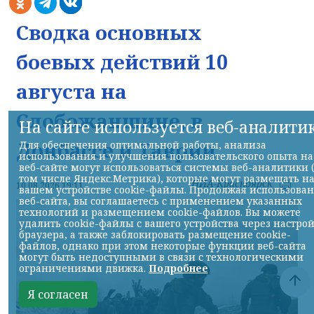
Сводка основных
боевых действий 10
августа на
Слобожанщине, в
На сайте используется веб-аналити
Донбассе и Таврии
Для обеспечения оптимальной работы, анализа
использования и улучшения пользовательского опыта на
веб-сайте могут использоваться системы веб-аналитики 
том числе Яндекс.Метрика), которые могут размещать н
НИА-Красноярск
10.08.2026 19:11
вашем устройстве cookie-файлы. Продолжая использова
веб-сайта, вы соглашаетесь с применением указанных
технологий и размещением cookie-файлов. Вы можете
удалить cookie-файлы с вашего устройства через настро
браузера, а также заблокировать размещение cookie-
файлов, однако при этом некоторые функции веб-сайта
могут быть недоступными в связи с технологическими
ограничениями движка.
Подробнее
Я согласен