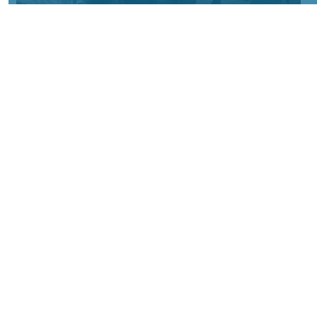
Фото Минобороны России
КРАСНОЯРСКИЙ КРАЙ, /НИА-КРАСНОЯРСК/.
Сумское направление: продолжаются бои
за Уланово и в районе Вольной Слободы.
Идет наступление армии России в
районах поселков Хотень, Писаревке,
южнее Иволжанского и в районе Марьино.
На Донбассе в Краснолиманском
направлении основное внимание
российских войск сосредоточено на
ударах по логистике ВСУ и зачистке