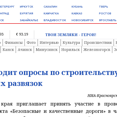
ПЕТЕРБУРГ
ИРКУТСК
САХАЛИН
КУБАНЬ
ТВЕРЬ
НГРАД
БУРЯТИЯ
КАМЧАТКА
КАВКАЗ
РОСТОВ
СК
ЗАБАЙКАЛЬЕ
ВЛАДИВОСТОК
НОВОСИБИРСК
ЯРОСЛАВЛЬ
.93
€ 93.19
ТВОИ ЗЕМЛЯКИ - ГЕРОИ!
о
Финансы
Фото
Интервью
Культура
Происшествия
Канск
Ачинск
Минусинск
Норильск
Железногорск
З
одит опросы по строительств
х развязок
НИА-Красноярс
 края приглашает принять участие в пров
кта «Безопасные и качественные дороги» в ч