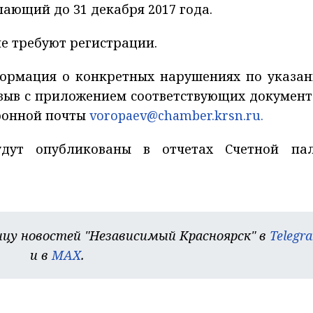
ающий до 31 декабря 2017 года.
е требуют регистрации.
нформация о конкретных нарушениях по указа
тзыв с приложением соответствующих документ
ронной почты
voropaev@chamber.krsn.ru.
удут опубликованы в отчетах Счетной па
цу новостей "Независимый Красноярск" в
Telegr
и в
MAX
.