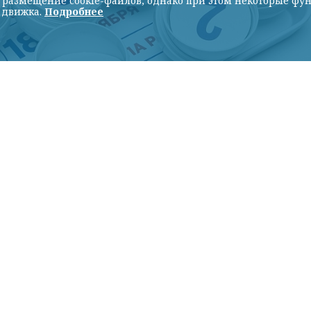
ь размещение cookie-файлов, однако при этом некоторые фу
 движка.
Подробнее
о с официального сайта ЦИК России
ЯРСК/. Жеребьёвка состоялась в Центризбир
 президиума Центрального совета сторонников
России
Александр Карелин
.
и – соблюдать правила, честно проходить все