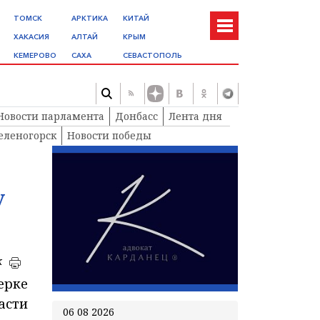
ТОМСК
АРКТИКА
КИТАЙ
ХАКАСИЯ
АЛТАЙ
КРЫМ
КЕМЕРОВО
САХА
СЕВАСТОПОЛЬ
Новости парламента
Донбасс
Лента дня
еленогорск
Новости победы
у
к
ерке
асти
06 08 2026