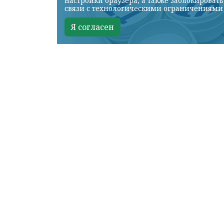
настройки браузера, а также заблокироват
связи с технологическими ограничениями
Я согласен
фот
КРАСНОЯРСКИЙ КРАЙ, /НИА-КРАСНО
В процедуре принял участие член
«Единой России», сенатор, Герой 
«
Главное в избирательной кампани