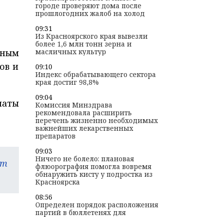
городе проверяют дома после
прошлогодних жалоб на холод
09:31
Из Красноярского края вывезли
более 1,6 млн тонн зерна и
нным
масличных культур
ов и
09:10
Индекс обрабатывающего сектора
края достиг 98,8%
09:04
латы
Комиссия Минздрава
рекомендовала расширить
перечень жизненно необходимых
важнейших лекарственных
препаратов
09:03
Ничего не болело: плановая
am
флюорография помогла вовремя
обнаружить кисту у подростка из
Красноярска
08:56
Определен порядок расположения
партий в бюллетенях для