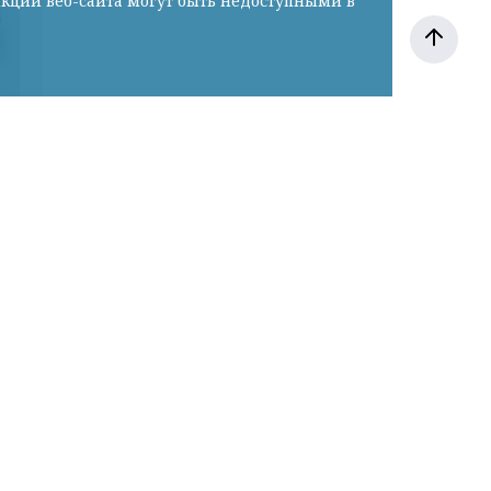
нкции веб-сайта могут быть недоступными в
коме