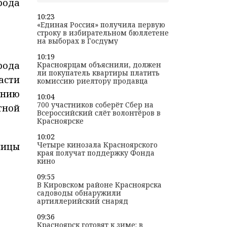
рода
10:23
«Единая Россия» получила первую
строку в избирательном бюллетене
на выборах в Госдуму
10:19
рода
Красноярцам объяснили, должен
ли покупатель квартиры платить
асти
комиссию риелтору продавца
ению
10:04
700 участников соберёт Сбер на
тной
Всероссийский слёт волонтёров в
Красноярске
10:02
Четыре кинозала Красноярского
лицы
края получат поддержку Фонда
кино
09:55
В Кировском районе Красноярска
садоводы обнаружили
артиллерийский снаряд
09:36
Красноярск готовят к зиме: в