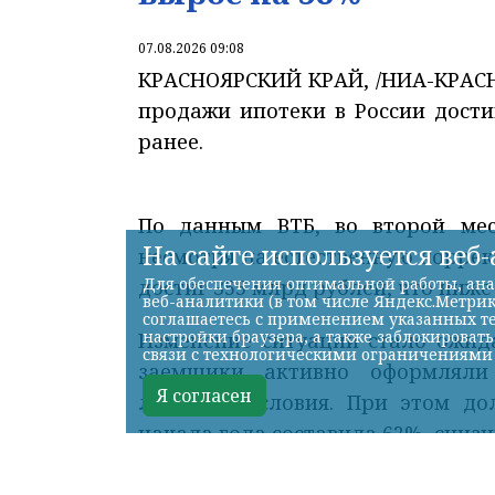
07.08.2026 09:08
КРАСНОЯРСКИЙ КРАЙ, /НИА-КРАСНОЯ
продажи ипотеки в России дости
ранее.
По данным ВТБ, во второй мес
На сайте используется веб
несмотря на естественную корре
Для обеспечения оптимальной работы, ана
достиг 355 млрд рублей, что ниже
веб-аналитики (в том числе Яндекс.Метрик
соглашаетесь с применением указанных те
настройки браузера, а также заблокироват
Изменение ситуации стало ожид
связи с технологическими ограничениями
заемщики активно оформляли 
Я согласен
льготные условия. При этом д
начала года составила 62%, снизив
ВТБ за семь месяцев года оформ