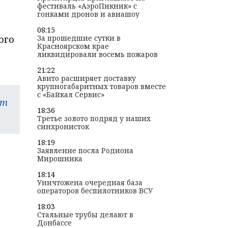
фестиваль «АэроПикник» с
гонками дронов и авиашоу
08:15
ого
За прошедшие сутки в
Красноярском крае
ликвидировали восемь пожаров
21:22
Авито расширяет доставку
крупногабаритных товаров вместе
с «Байкал Сервис»
am
18:36
Третье золото подряд у наших
синхронисток
18:19
Заявление посла Родиона
Мирошника
18:14
Уничтожена очередная база
операторов беспилотников ВСУ
18:03
Стальные трубы делают в
Донбассе