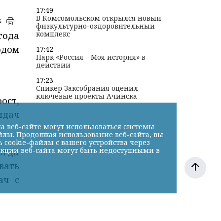
17:49
В Комсомольском открылся новый
к
физкультурно-оздоровительный
комплекс
года
одом
17:42
Парк «Россия – Моя история» в
действии
17:23
Спикер Заксобрания оценил
ключевые проекты Ачинска
ост,
ыдач
а веб-сайте могут использоваться системы
йлы. Продолжая использование веб-сайта, вы
cookie-файлы с вашего устройства через
нкции веб-сайта могут быть недоступными в
огда
вать
ач с
млрд