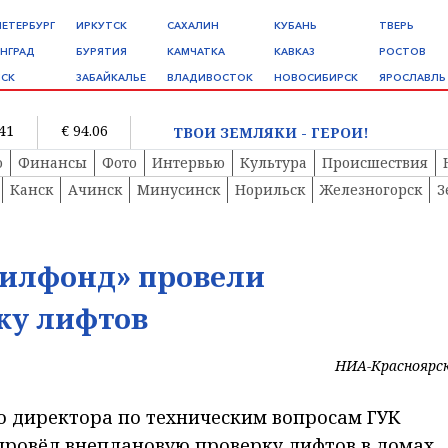
ПЕТЕРБУРГ
ИРКУТСК
САХАЛИН
КУБАНЬ
ТВЕРЬ
НГРАД
БУРЯТИЯ
КАМЧАТКА
КАВКАЗ
РОСТОВ
СК
ЗАБАЙКАЛЬЕ
ВЛАДИВОСТОК
НОВОСИБИРСК
ЯРОСЛАВЛЬ
.41
€ 94.06
ТВОИ ЗЕМЛЯКИ - ГЕРОИ!
о
Финансы
Фото
Интервью
Культура
Происшествия
Канск
Ачинск
Минусинск
Норильск
Железногорск
З
илфонд» провели
ку лифтов
НИА-Красноярс
о директора по техническим вопросам ГУК
ровёл внеплановую проверку лифтов в домах,