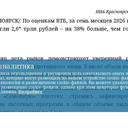
НИА-Красноярс
РСК/. По оценкам ВТБ, за семь месяцев 2026 
гли 2,6* трлн рублей – на 38% больше, чем г
яц лета рынок демонстрирует уверенный р
-аналитика
кцию после ажиотажного июня. В июле объем в
лиза использования и улучшения пользовательского опыта н
 июньского пика в 475 млрд рублей.
а), которые могут размещать на вашем устройстве cookie-фа
хнологий и размещением cookie-файлов. Вы можете удалить 
ь размещение cookie-файлов, однако при этом некоторые фу
аемым следствием высокого спроса в июне, к
 движка.
Подробнее
«Семейную» ипотеку, стремясь зафиксиро
оля льготных программ в общем объеме выд
шись за месяц на 2 п.п.
ил более 41 тыс. сделок на сумму свыше 200 