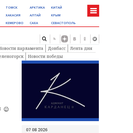
ТОМСК
АРКТИКА
КИТАЙ
ХАКАСИЯ
АЛТАЙ
КРЫМ
КЕМЕРОВО
САХА
СЕВАСТОПОЛЬ
Новости парламента
Донбасс
Лента дня
еленогорск
Новости победы
к
07 08 2026