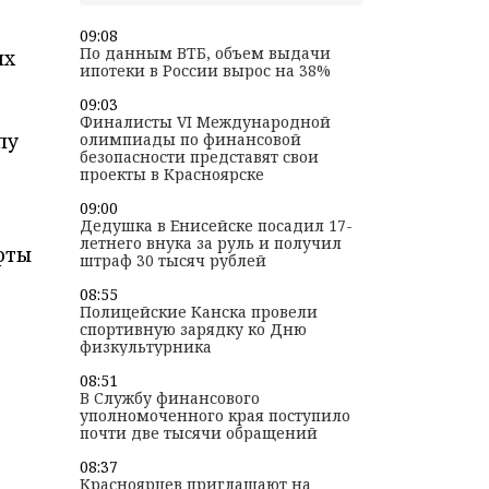
09:08
По данным ВТБ, объем выдачи
их
ипотеки в России вырос на 38%
09:03
Финалисты VI Международной
пу
олимпиады по финансовой
безопасности представят свои
проекты в Красноярске
09:00
Дедушка в Енисейске посадил 17-
летнего внука за руль и получил
фты
штраф 30 тысяч рублей
08:55
Полицейские Канска провели
спортивную зарядку ко Дню
физкультурника
08:51
В Службу финансового
уполномоченного края поступило
почти две тысячи обращений
08:37
Красноярцев приглашают на