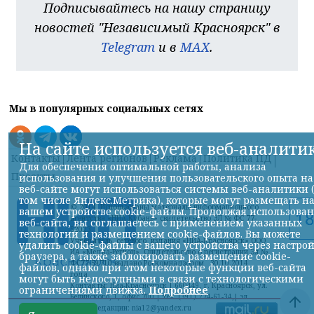
Подписывайтесь на нашу страницу
новостей "Независимый Красноярск" в
Telegram
и в
MAX
.
Мы в популярных социальных сетях
На сайте используется веб-аналити
Контакты
Лента регионов
Реклама
Политика ПД
Для обеспечения оптимальной работы, анализа
Проекты
использования и улучшения пользовательского опыта на
веб-сайте могут использоваться системы веб-аналитики 
том числе Яндекс.Метрика), которые могут размещать н
© 2014, Использованы материалы информационного
вашем устройстве cookie-файлы. Продолжая использова
агентства «НИА-Кубань» свидетельство ЭЛ № ФС 77-
веб-сайта, вы соглашаетесь с применением указанных
52023
технологий и размещением cookie-файлов. Вы можете
Учредитель сетевого издания «НИА-Красноярск» ООО
удалить cookie-файлы с вашего устройства через настро
ИА «Медиа-Регион» Свидетельство о регистрации Эл №
браузера, а также заблокировать размещение cookie-
ФС77-59710 выдано Роскомнадзором 30.10.2014
файлов, однако при этом некоторые функции веб-сайта
года
могут быть недоступными в связи с технологическими
Контакты: Ниа-Красноярск | 660449, г. Красноярск, ул.
ограничениями движка.
Подробнее
Белинского, 1, офис 700 | тел. (391) 274-61-34,| эл.
почта редакции: nia12@yandex.ru