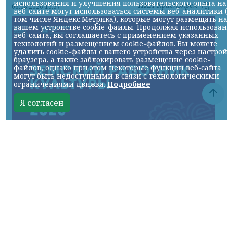
использования и улучшения пользовательского опыта на
НИА-Красноярск
06.08.2026 15:57
веб-сайте могут использоваться системы веб-аналитики 
том числе Яндекс.Метрика), которые могут размещать н
вашем устройстве cookie-файлы. Продолжая использова
веб-сайта, вы соглашаетесь с применением указанных
технологий и размещением cookie-файлов. Вы можете
удалить cookie-файлы с вашего устройства через настро
браузера, а также заблокировать размещение cookie-
файлов, однако при этом некоторые функции веб-сайта
могут быть недоступными в связи с технологическими
ограничениями движка.
Подробнее
Я согласен
фото с сайта Правительства края
КРАСНОЯРСКИЙ КРАЙ, /НИА-
КРАСНОЯРСК/. В малые города и сёла края
отправятся работать 22 специалиста,
большинство из которых – выпускники